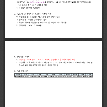
[
샘물포털시스템
(
http://portal.smu.ac.kr
)
▶
통합정보시스템
▶
학생기본
▶
등록정보
▶
계절등록조회
(
고지서출력
)]
에서 
고지서 
확인 
후 
가상계좌로 
입금
다
. 
수강료
: 
1
학점당 
90,000
원
7. 
수업운영 
및 
성적처리
: 
정규학기 
기준에 
따름
가
. 
수업내용 
및 
고사일정
: 
해당 
과목 
강의계획서 
참조
나
. 
성적평가
: 
과목별 
강의계획서 
참조
다
. 
학생이 
취득한 
학점은 
본교의 
학칙 
및 
규정에 
따라 
처리함
라
. 
성적확정 
: 
2026. 
7. 
16.(
목
)
8. 
개설예정 
교과목
가
. 
개설예정 
교과목 
공지 
: 
2026. 
4. 
30.(
목
) 
상명대학교 
홈페이지 
공지 
예정
나
. 
수강인원 
및 
학교사정에 
따라서 
폐강될 
수 
있으며
, 
본교 
개설교과목 
외 
과목
(
컨소시엄 
과목 
등
)
은 
수강불가
, 
개설예정교과목 
공지시 
목록에 
명시됨
9. 
본교 
수업시간
1
교시
2
교시
3
교시
4
교시
5
교시
6
교시
7
교시
8
교시
9
교시
10
교시
11
교시
09:00-09:50
10:00-10:50
11:00-11:50
12:00-12:50
13:00-13:50
14:00-14:50
15:00-15:50
16:00-16:50
17:00-17:50
18:00-18:50
19:00-19:50