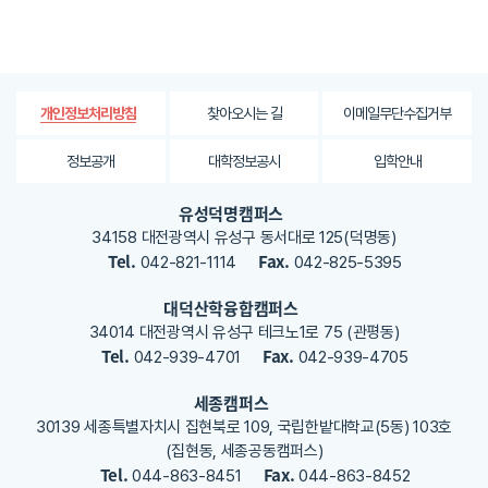
보
에
대
한
평
가
찾아오시는 길
이메일무단수집거부
개인정보처리방침
내
용
정보공개
대학정보공시
입학안내
을
등
유성덕명캠퍼스
록
34158 대전광역시 유성구 동서대로 125(덕명동)
해
Tel.
Fax.
042-821-1114
042-825-5395
주
세
대덕산학융합캠퍼스
요
34014 대전광역시 유성구 테크노1로 75 (관평동)
Tel.
Fax.
042-939-4701
042-939-4705
세종캠퍼스
30139 세종특별자치시 집현북로 109, 국립한밭대학교(5동) 103호
(집현동, 세종공동캠퍼스)
Tel.
Fax.
044-863-8451
044-863-8452