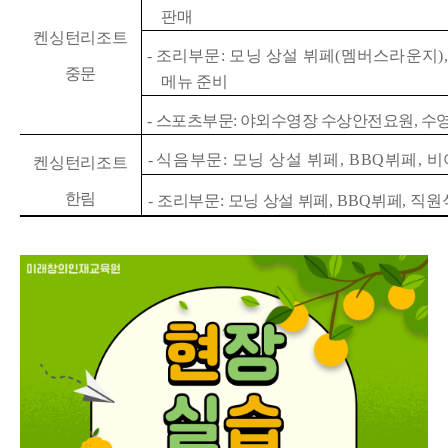
판매
켄싱턴리조트
-
조리부문
:
모닝 상설 뷔페
(
멤버스라운지
)
중문
메뉴 준비
-
스포츠부문
:
야외수영장 수상안전요원
,
수
-
식음부문
:
모닝 상설 뷔페
, BBQ
뷔페
,
비
켄싱턴리조트
한림
-
조리부문
:
모닝 상설 뷔페
, BBQ
뷔페
,
직원