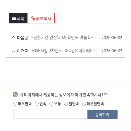
목록
링크복사
(신청기간 연장)2026학년도 여름학기 현장실습학기제 신청 안내
2026-06-02
다음글
RISE사업 2차년도 DSC공유대학(대전형) 특화 비교과 프로그램 자율주행·전기차 학생 자작자동차 경진대회 참가 모집(수정)
2026-06-02
이전글
만족도조사
이 페이지에서 제공하는 정보에 대하여 만족하시나요?
제
매우만족
만족
보통
불만족
매우불만족
공
되
는
정