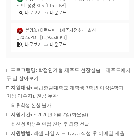
학번_성명.XLS [116.5 KB]
바로보기
다운로드
붙임3. (이랜드파크)제주지점소개_최신
_2026.PDF [11,935.8 KB]
바로보기
다운로드
□
프로그램명
:
학점연계형 제주도 현장실습
–
제주도에서
두 달 살아보기
□
지원대상
:
국립한밭대학교 재학생
3
학년 이상
(4
학기
이상 이수자
),
전공 무관
※
휴학생 신청 불가
□
지원기간
:
∼
2026
년
6
월
2
일
(
화요일
)
※
신청 학생은 면접 진행 후 최종 선발
□
지원방법
:
엑셀 파일 시트
1, 2, 3
작성 후 이메일 제출