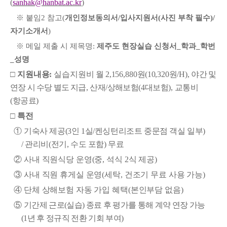
(
sanhak@hanbat.ac.kr
)
※
붙임
2
참고
(
개인정보동의서
/
입사지원서
(
사진 부착 필수
)/
자기소개서
)
※
메일 제출 시 제목명
:
제주도 현장실습 신청서
_
학과
_
학번
_
성명
□
지원내용
:
실습지원비
월
2,156,880
원
(10,320
원
/H),
야간 및
연장 시 수당 별도 지급
,
산재
/
상해보험
(4
대보험
),
교통비
(
항공료
)
□
특전
①
기숙사 제공
(3
인
1
실
/
켄싱턴리조트 중문점 객실 일부
)
/
관리비
(
전기
,
수도 포함
)
무료
②
사내 직원식당 운영
(
중
,
석식
2
식 제공
)
③
사내 직원 휴게실 운영
(
세탁
,
건조기 무료 사용 가능
)
④
단체 상해보험 자동 가입 혜택
(
본인부담 없음
)
⑤
기간제 근로
(
실습
)
종료 후 평가를 통해 계약 연장 가능
(1
년 후 정규직 전환 기회 부여
)