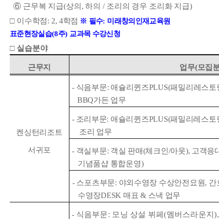
⑥
근무복 지급
(
상의
,
하의
/
조리의 경우 조리화 지급
)
□
이수
학점
: 2, 4
학점
※
필수
:
미래창의인재교육원
표준현장실습
(8
주
)
교과목 수강신청
□
실습분야
근무지
업무
(
모집
-
식음부문
:
애슐리퀸즈
PLUS(
패밀리레스토
BBQ
가든 업무
-
조리부문
:
애슐리퀸즈
PLUS(
패밀리레스토
조리 업무
켄싱턴리조트
서귀포
-
객실부문
:
객실 판매
(
체크인
/
아웃
),
고객응
기념품샵 통합운영
)
-
스포츠부문
:
야외수영장 수상안전요원
,
간
수영장
DESK
매표
&
스낵 업무
-
식음부문
:
모닝 상설 뷔페
(
멤버스라운지
)