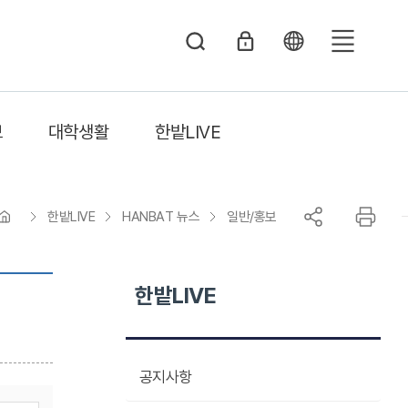
전
체
메
보
대학생활
한밭LIVE
뉴
한밭LIVE
HANBAT 뉴스
일반/홍보
한밭LIVE
공지사항