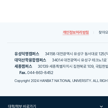
가
내
용
을
등
록
개인정보처리방침
찾아오
해
주
세
요
유성덕명캠퍼스
34158 대전광역시 유성구 동서대로 125(
대덕산학융합캠퍼스
34014 대전광역시 유성구 테크노1로 
세종캠퍼스
30139 세종특별자치시 집현북로 109, 국립한
Fax.
044-863-8452
Copyright 2024 HANBAT NATIONAL UNIVERSITY. ALL RIG
대학/학부 바로가기