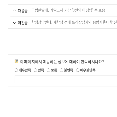
국립한밭대, 기말고사 기간 ‘0원의 아침밥’ 큰 호응
다음글
학생상담센터, 재학생 선배 또래상담자와 융합자율대학 신입
이전글
만족도조사
이 페이지에서 제공하는 정보에 대하여 만족하시나요?
제
매우만족
만족
보통
불만족
매우불만족
공
되
는
정
보
에
대
한
평