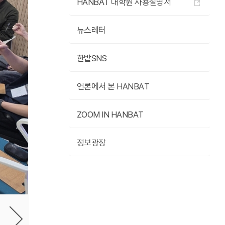
HANBAT 대학원 사용설명서
뉴스레터
한밭SNS
언론에서 본 HANBAT
ZOOM IN HANBAT
정보광장
기
보
진
사
음
다