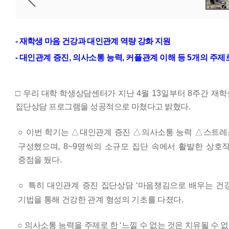
전
사
진
보
기
-
재학생 마음 건강과 대인관계 역량 강화 지원
-
대인관계 증진
,
의사소통 능력
,
커플관계 이해 등
5
개의 주제
□ 우리 대학
학생상담센터가 지난
4
월
13
일부터
8
주간 재학
집단상담 프로그램을 성공적으로 마쳤다고 밝혔다
.
○
이번 학기는
△
대인관계 증진
△
의사소통 능력
△
스트레
구성했으며
, 8~9
명씩의 소규모 집단 속에서 활발한 상호
중점을 뒀다
.
○
특히 대
인관계 증진 집단상담
‘
마음챙김으로 배우는 건
기법을 통해 건강한 관계 형성의 기초를 다졌다
.
○
의사소통 능력을 주제로 한
‘
느낄 수 없는 것은 치유될 수 