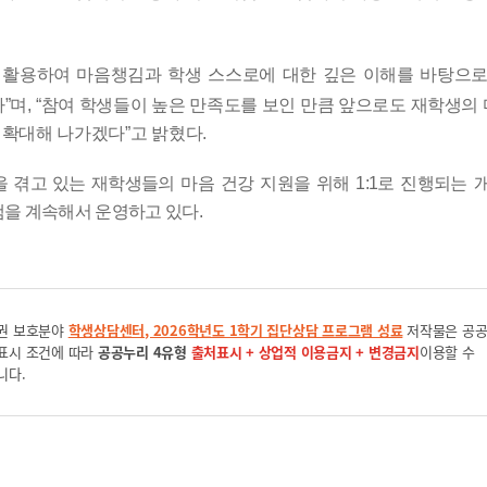
 활용하여
마음챙김과 학생 스스로에 대한 깊은 이해를 바탕으
다
”
며
,
“
참여 학생들이 높은 만족도를 보인 만큼 앞으로도 재학생의
확대해 나가겠다
”
고 밝혔다
.
 겪고 있는
재학생들의 마음 건강 지원을 위해
1:1
로 진행되는 
램을 계속해서 운영하고 있다
.
권 보호분야
학생상담센터, 2026학년도 1학기 집단상담 프로그램 성료
저작물은 공
표시 조건에 따라
공공누리 4유형
출처표시 + 상업적 이용금지 + 변경금지
이용할 수
니다.