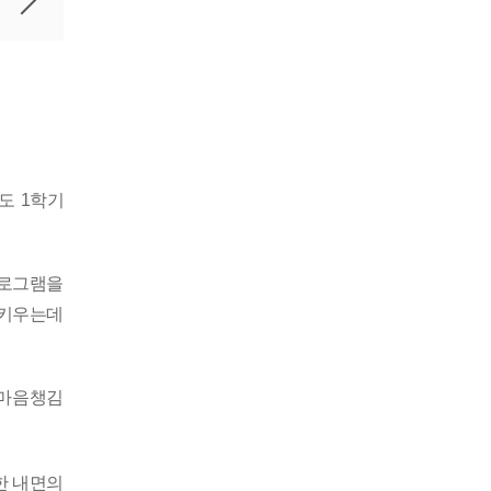
년도
1
학기
로그램을
 키우는데
 마음챙김
한
내면의