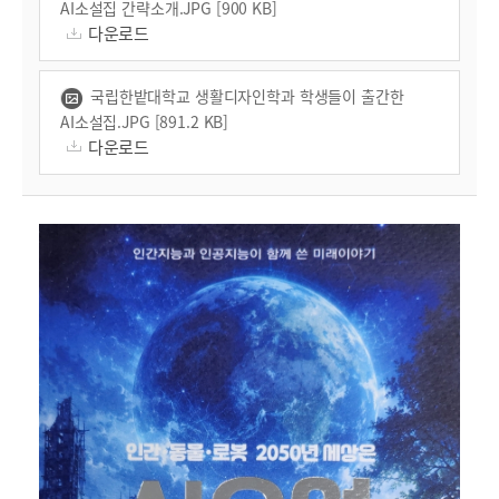
AI소설집 간략소개.JPG [900 KB]
다운로드
국립한밭대학교 생활디자인학과 학생들이 출간한
AI소설집.JPG [891.2 KB]
다운로드