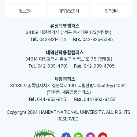
내
용
정보공개
대학정보공시
입학안내
을
등
유성덕명캠퍼스
록
34158 대전광역시 유성구 동서대로 125(덕명동)
해
Tel.
Fax.
042-821-1114
042-825-5395
주
세
대덕산학융합캠퍼스
요
34014 대전광역시 유성구 테크노1로 75 (관평동)
Tel.
Fax.
042-939-4701
042-939-4705
세종캠퍼스
30139 세종특별자치시 집현북로 109, 국립한밭대학교(5동) 103호
(집현동, 세종공동캠퍼스)
Tel.
Fax.
044-863-8451
044-863-8452
Copyright 2024 HANBAT NATIONAL UNIVERSITY. ALL RIGHTS
RESERVED.