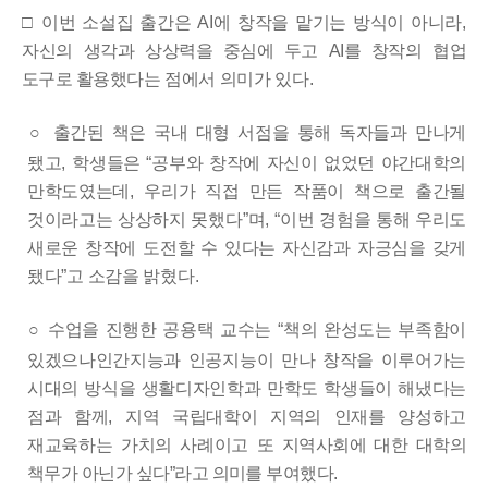
□
이번 소설집 출간은
AI
에 창작을 맡기는 방식이 아니라
,
자신의
생각과 상상력을 중심에 두고
AI
를 창작의 협업
도구로 활용했다는
점에서 의미가 있다
.
○
출간된 책은 국내 대형 서점을 통해 독자들과 만나게
됐고
,
학생들은
“
공부와 창작에 자신이 없었던 야간대학의
만학도였는데
,
우리가 직접 만든 작품이 책으로 출간될
것이라고는 상상하지 못했다
”
며
, “
이번 경험을 통해 우리도
새로운 창작에 도전할 수 있다는 자신감과 자긍심을 갖게
됐다
”
고 소감을 밝혔다
.
○
수업을 진행한 공용택 교수는
“
책의 완성도는 부족함이
있겠으나
인간지능과 인공지능이 만나 창작을 이루어가는
시대의 방식을 생활디자인학과 만학도 학생들이 해냈다는
점과 함께
,
지역 국립대학이 지역의 인재를 양성하고
재교육하는 가치의 사례이고 또
지역사회에 대한 대학의
책무가 아닌가 싶다
”
라고 의미를 부여했다
.