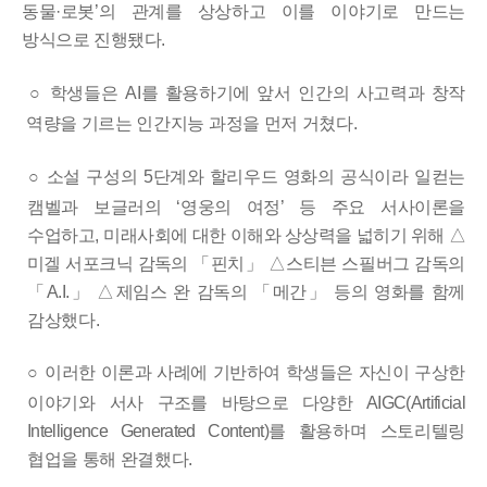
동물
·
로봇
’
의 관계를 상상하고 이를 이야기로 만드는
방식으로 진행됐다
.
○
학생들은
AI
를 활용하기에 앞서 인간의 사고력과 창작
역량을 기르는 인간지능 과정을 먼저 거쳤다
.
○
소설 구성의
5
단계와 할리우드 영화의 공식이라 일컫는
캠벨과
보글러의
‘
영웅의 여정
’
등 주요 서사이론을
수업하고
,
미래사회에
대한 이해와 상상력을 넓히기 위해
△
미겔 서포크닉 감독의
「
핀치
」
△
스티븐 스필버그 감독의
「
A.I.
」
△
제임스 완 감독의
「
메간
」
등의
영화를 함께
감상했다
.
○
이러한 이론과 사례에 기반하여 학생들은 자신이 구상한
이야기와
서사 구조를 바탕으로 다양한
AIGC(Artificial
Intelligence Generated Content)
를 활용하며 스토리텔링
협업을 통해 완결했다
.