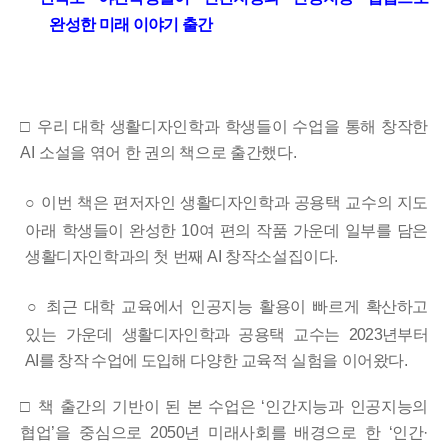
완성한 미래 이야기 출간
□
우리 대학 생활디자인학과 학생들이 수업을 통해 창작한
AI
소설을 엮어 한 권의 책으로 출간했다
.
○
이번 책은 편저자인 생활디자인학과 공용택 교수의 지도
아래 학생들이 완성한
10
여 편의 작품 가운데 일부를 담은
생활디자인학과의 첫 번째
AI
창작소설집이다
.
○
최근 대학 교육에서 인공지능 활용이 빠르게 확산하고
있는 가운데
생활디자인학과 공용택 교수는
2023
년부터
AI
를 창작 수업에 도입해
다양한 교육적 실험을 이어왔다
.
□
책 출간의 기반이 된 본 수업은
‘
인간지능과 인공지능의
협업
’
을 중심
으로
2050
년 미래사회를 배경으로 한
‘
인간
·