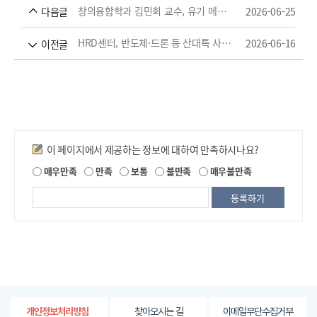
창의융합학과 김민회 교수, 유기 메모리 소자용 고분자 터널링층 설계 기준 제시
2026-06-25
다음글
HRD센터, 반도체·드론 등 산대특 사업 3개 과정 선정
2026-06-16
이전글
만족도조사
이 페이지에서 제공하는 정보에 대하여 만족하시나요?
제
매우만족
만족
보통
불만족
매우불만족
공
되
는
정
보
에
대
한
평
가
찾아오시는 길
이메일무단수집거부
개인정보처리방침