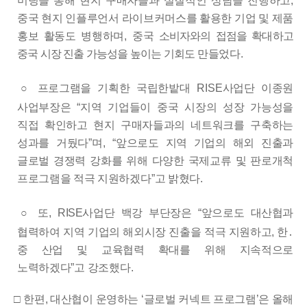
미팅을 통해 현지 구매자들과 실질적인 상담을 진행하고
,
중국 현지 인플루언서 라이브커머스를 활용한 기업 및 제품
홍보 활동도 병행하며
,
중국
소비자와의 접점을 확대하고
중국 시장 진출 가능성을 높이는 기회도
만들었다
.
○
프로그램을 기획한 국립한밭대
RISE
사업단 이종원
사업부장은
“
지역 기업들이 중국 시장의 성장 가능성을
직접 확인하고 현지 구매자들과의 네트워크를 구축하는
성과를 거뒀다
”
며
,
“
앞으로도 지역 기업의 해외 진출과
글로벌 경쟁력 강화를 위해 다양한 국제교류 및 판로개척
프로그램을 적극 지원하겠다
”
고 밝혔다
.
○
또
, RISE
사업단 백강 부단장은
“
앞으로도 대산협과
협력하여 지역
기업의 해외시장 진출을 적극 지원하고
,
한
․
중 산업 및 교육협력
확대를 위해 지속적으로
노력하겠다
”
고 강조했다
.
□
한편
,
대산협이 운영하는
‘
글로벌 커넥트 프로그램
’
은 올해