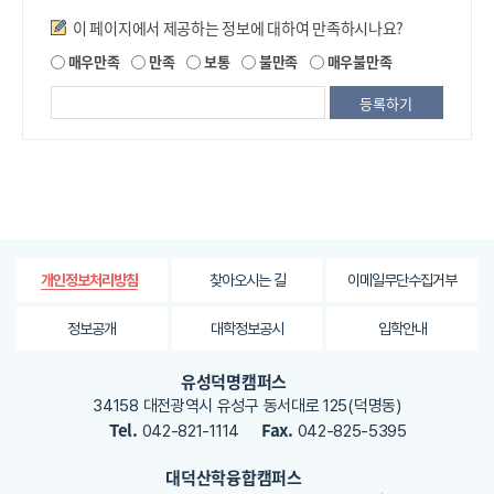
만족도조사
이 페이지에서 제공하는 정보에 대하여 만족하시나요?
제
매우만족
만족
보통
불만족
매우불만족
공
되
는
정
보
에
대
한
평
가
찾아오시는 길
이메일무단수집거부
개인정보처리방침
내
용
정보공개
대학정보공시
입학안내
을
등
유성덕명캠퍼스
록
34158 대전광역시 유성구 동서대로 125(덕명동)
해
Tel.
Fax.
042-821-1114
042-825-5395
주
세
대덕산학융합캠퍼스
요