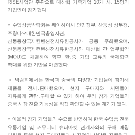
RISE
사업단 주관으로 대산협 가족기업
10
개 사
, 15
명의
기업인이 참가했다
.
○
수입상품박람회는 웨이하이시 인민정부
,
산둥성 상무청
,
주칭다오대한민국총영사관
,
산둥동창국제컨벤션전시유한공사가 공동 주최했으며
,
산둥동창국제컨벤션전시유한공사와 대산협 간 업무협약
(MOU)
도 체결하여 향후 한
․
중 기업 교류와 국제협력
확대를 위한 기반을 마련했다
.
○
박람회에서는 한국과 중국의 다양한 기업들이 참가해
제품을 전시
․
판매했으며
,
현지 구매자와 시민들이
자유롭게 관람
․
구매할 수 있게
하여 우리 참가 기업들의
중국 시장 진출 가능성을 직접 확인할 수 있는 계기가 됐다
.
○
아울러 참가 기업들의 수요를 반영하여 한국 수입품 전문
유통기업
및 커뮤니티 슈퍼마켓 관계자와의 구매 매칭