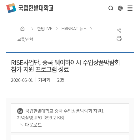
전
체
한밭LIVE
HANBAT 뉴스
메
뉴
교류/산학
RISE사업단, 중국 웨이하이시 수입상품박람회
참가 지원 프로그램 성료
기획과
235
2026-06-01
국립한밭대학교 중국 수입상품박람회 지원1_
기념촬영.JPG [899.2 KB]
다운로드