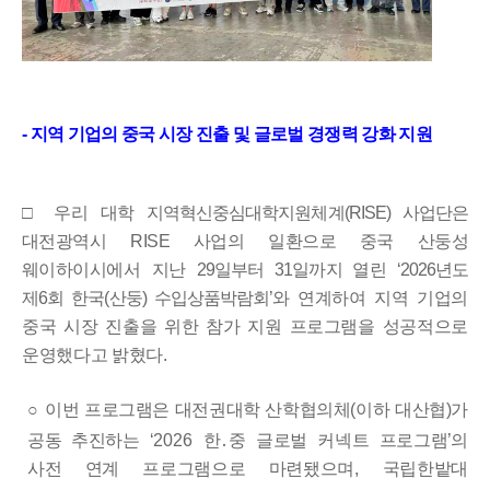
-
지역 기업의 중국 시장 진출 및 글로벌 경쟁력 강화 지원
□
우리 대학
지역혁신중심대학지원체계
(RISE)
사업단은
대전광역시
RISE
사업의 일환으로 중국 산둥성
웨이하이시에서 지난
29
일부터
31
일까지 열린
‘
2026
년도
제
6
회 한국
(
산둥
)
수입상품박람회
’
와
연계하여
지역 기업의
중국 시장 진출을 위한 참가 지원 프로그램을
성공적으로
운영했다고 밝혔다
.
○
이번 프로그램은 대전권대학 산학협의체
(
이하 대산협
)
가
공동 추진
하는
‘
2026
한
․
중 글로벌 커넥트 프로그램
’
의
사전 연계 프로그램으로 마련됐으며
,
국립한밭대