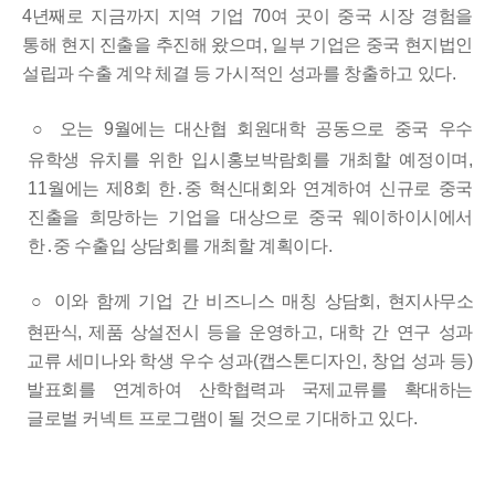
4
년째로
지금까지 지역 기업
70
여 곳이 중국 시장 경험을
통해 현지 진출을
추진해 왔으며
,
일부 기업은 중국 현지법인
설립과 수출 계약 체결
등 가시적인 성과를 창출하고 있다
.
○
오는
9
월에는 대산협 회원대학 공동으로 중국 우수
유학생
유치를 위한 입시홍보박람회를 개최할 예정이며
,
11
월에는 제
8
회 한
․
중 혁신대회와 연계하여 신규로 중국
진출을 희망하는 기업을
대상으로 중국 웨이하이시에서
한
․
중 수출입 상담회를 개최할 계획
이다
.
○
이와 함께 기업 간 비즈니스 매칭 상담회
,
현지사무소
현판식
,
제품
상설전시 등을 운영하고
,
대학 간 연구 성과
교류 세미나와 학생 우수 성과
(
캡스톤디자인
,
창업 성과 등
)
발표회를 연계하여 산학
협력과 국제교류를 확대하는
글로벌 커넥트 프로그램이 될 것으로
기대하고 있다
.