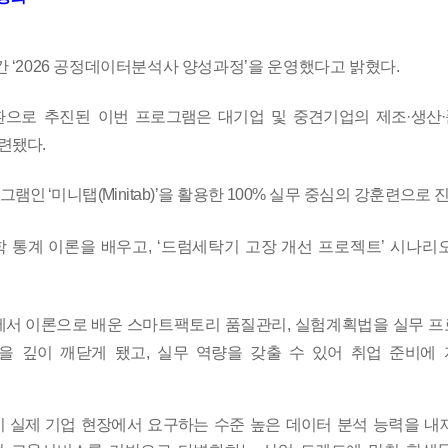
간
‘2026
공정데이터분석사 양성과정
’
을 운영했다고 밝혔다
.
환으로
추진된
이번 프로그램은 대기업 및 중견기업의 제조
·
생산
·
마련됐다
.
로그램인
‘
미니탭
(Minitab)’
을 활용한
100%
실무 중심의 강훈련으로 
학 통계 이론을 배우고
, ‘
드럼세탁기 고장 개선 프로젝트
’
시나리
에서 이론
으로 배운 스마트팩토리 품질관리
,
실험계획법을 실무 
을 깊이 깨닫게 됐고
,
실무 역량을 갖출 수 있어 취업 준비에
 실제 기업
현장에서 요구하는 수준 높은 데이터 분석 능력을 내