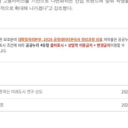
형 고용서비스를
기반으로 다변화하는 산업 트렌드에 맞춰 학생
속적으로 확대해 나가겠다
”
고 강조했다
.
권 보호분야
대학일자리본부, 2026 공정데이터분석사 양성과정 성료
저작물은 공공
표시 조건에 따라
공공누리 4유형
출처표시 + 상업적 이용금지 + 변경금지
이용할 수
니다.
존하는 미래도시 연구 선도
202
운영
202