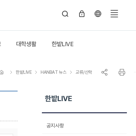
전
체
메
보
대학생활
한밭LIVE
뉴
한밭LIVE
HANBAT 뉴스
교류/산학
한밭LIVE
공지사항