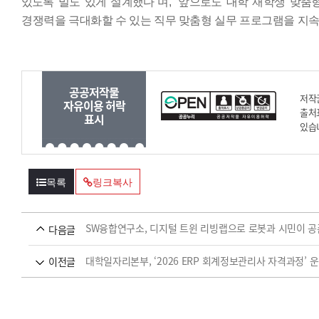
있도록
밀도 있게 설계했다
”
며
, “
앞으로도 대학 재학생 맞춤
경쟁력을 극대화할 수 있는 직무 맞춤형 실무 프로그램을 지
공공저작물
저작
자유이용 허락
출처
표시
있습
목록
링크복사
SW융합연구소, 디지털 트윈 리빙랩으로 로봇과 시민이 공
다음글
대학일자리본부, ‘2026 ERP 회계정보관리사 자격과정’ 
이전글