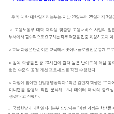
□
우리 대학
대학일자리본부는 지난
23
일부터
25
일까지
3
일
○
고용노동부 대학 재학생 맞춤형 고용서비스 사업의 일
부서에서
필수적으로 요구하는 직무 역량을
집중 육성하고자 
○
교육
과정은 단순 이론 교육에서 벗어나 글로벌 전문 통계 프
○
참여 학생들은 총
20
시간에 걸쳐 높은 난이도의 핵심 공
현업 수준의 공정 개선 프로세스를 직접 수행했다
.
○
과정에 참여한 산업경영공학과
4
학년 김민지 학생은
“
교과
미니탭을 활용해 직접 분석해 보니 데이터 해석의 중요성
생겼다
”
고 전했다
.
□
국립한밭대 대학일자리본부 담당자는
“
이번 과정은 학생들이