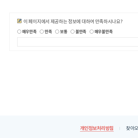
만족도조사
이 페이지에서 제공하는 정보에 대하여 만족하시나요?
제
매우만족
만족
보통
불만족
매우불만족
공
되
는
정
보
에
대
한
평
가
내
용
을
등
록
개인정보처리방침
찾아오
해
주