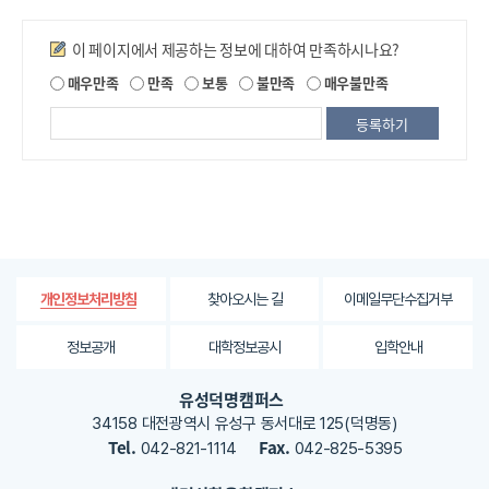
만족도조사
이 페이지에서 제공하는 정보에 대하여 만족하시나요?
제
매우만족
만족
보통
불만족
매우불만족
공
되
는
정
보
에
대
한
평
가
찾아오시는 길
이메일무단수집거부
개인정보처리방침
내
용
정보공개
대학정보공시
입학안내
을
등
유성덕명캠퍼스
록
34158 대전광역시 유성구 동서대로 125(덕명동)
해
Tel.
Fax.
042-821-1114
042-825-5395
주
세