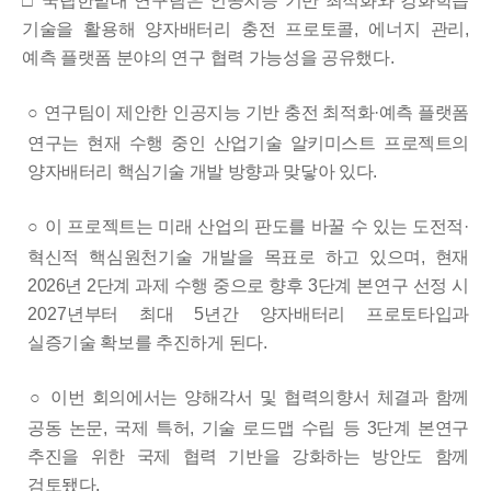
□
국립한밭대 연구팀은 인공지능 기반 최적화와 강화학습
기술을 활용해 양자배터리 충전 프로토콜
,
에너지 관리
,
예측 플랫폼 분야의 연구 협력 가능성을 공유했다
.
○
연구팀이 제안한 인공지능 기반 충전 최적화
·
예측 플랫폼
연구는 현재
수행 중인 산업기술 알키미스트 프로젝트의
양자배터리 핵심기술 개발
방향과 맞닿아 있다
.
○
이 프로젝트는 미래 산업의 판도를 바꿀 수 있는 도전적
·
혁신적 핵심
원천기술 개발을 목표로 하고 있으며
,
현재
2026
년
2
단계 과제 수행 중으로
향후
3
단계 본연구 선정 시
2027
년부터 최대
5
년간 양자배터리 프로토타입과
실증기술 확보를 추진하게 된다
.
○
이번 회의에서는 양해각서 및 협력의향서 체결과 함께
공동 논문
,
국제 특허
,
기술 로드맵 수립 등
3
단계 본연구
추진을 위한 국제 협력 기반을 강화하는 방안도 함께
검토됐다
.