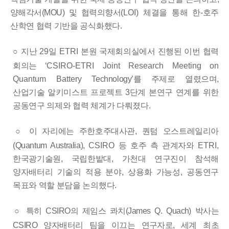
양해각서
(MOU)
및 협력의향서
(LOI)
체결을 통해 한
-
호주
산학연 협력 기반을 공식화했다
.
○
지난
29
일
ETRI
본원 국제회의실에서 진행된 이번 협력
회의는
‘
CSIRO-ETRI Joint Research Meeting on
Quantum Battery
Technology
’
를 주제로 열렸으며
,
산업기술 알키미스트 프로젝트
3
단계
본연구 연계를 위한
공동연구 의제와 협력 체계가 다뤄졌다
.
○
이 자리에는 주한호주대사관
,
퀀텀 오스트레일리아
(Quantum Australia),
CSIRO
등 호주 측 관계자와
ETRI,
한국광기술원
,
국립한밭대
,
가천대 연구진이 참석해
양자배터리 기술의 적용 분야
,
상용화 가능성
,
공동연구
목표와 역할 분담을 논의했다
.
○
특히
CSIRO
의 제임스 콰치
(James Q. Quach)
박사는
CSIRO
양자배터리 팀을 이끄는 연구자로
,
세계 최초