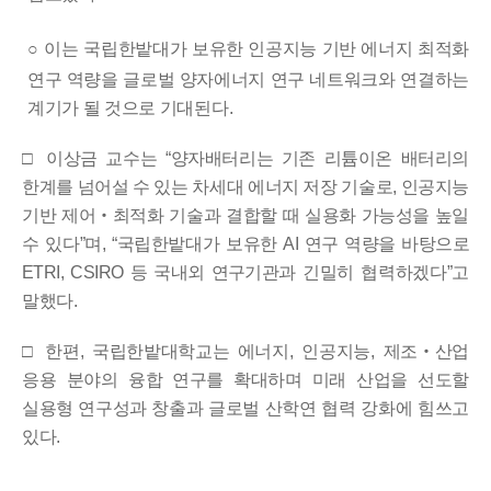
○
이는 국립한밭대가 보유한 인공지능 기반 에너지 최적화
연구 역량을 글로벌 양자에너지 연구 네트워크와 연결하는
계기가 될 것으로 기대된다
.
□
이상금 교수는
“
양자배터리는 기존 리튬이온 배터리의
한계를 넘어설 수 있는 차세대 에너지 저장 기술로
,
인공지능
기반 제어
‧
최적화
기술과 결합할 때 실용화 가능성을 높일
수 있다
”
며
,
“
국립한밭대가
보유한
AI
연구 역량을 바탕으로
ETRI, CSIRO
등 국내외 연구기관과
긴밀히 협력하겠다
”
고
말했다
.
□
한편
,
국립한밭대학교는 에너지
,
인공지능
,
제조
‧
산업
응용 분야의
융합 연구를 확대하며 미래 산업을 선도할
실용형 연구성과 창출과
글로벌 산학연 협력 강화에 힘쓰고
있다
.