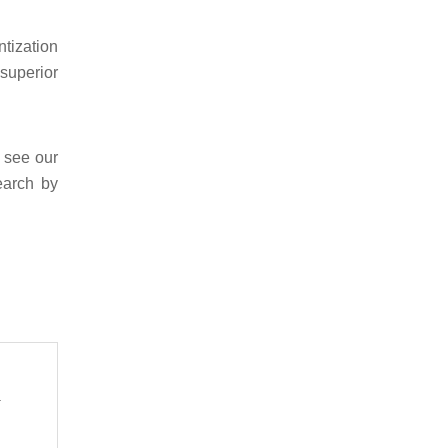
ntization
superior
 see our
earch by
라