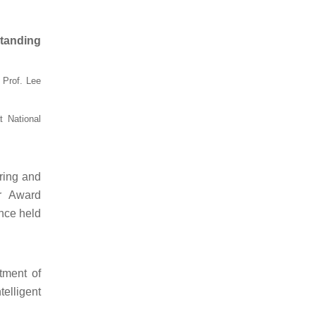
standing
 Prof. Lee
t National
ring and
er Award
nce held
tment of
elligent