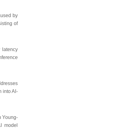
aused by
sting of
 latency
inference
ddresses
 into AI-
m Young-
AI model