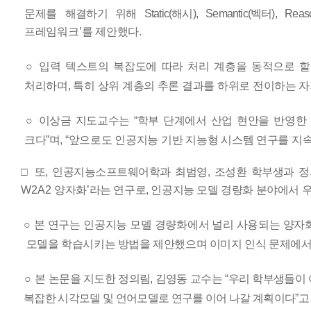
문제를
해결하기 위해
Static(
해시
), Semantic(
벡터
), Reas
프레임워크
’
를 제안했다
.
○
입력 텍스트의 복잡도에 따라 처리 계층을 동적으로 
처리하며
,
특히 상위 계층의 추론 결과를 하위로 전이하는 
○
이상금 지도교수는
“
학부 단계에서 산업 현안을 반영한
크다
”
며
,
“
앞으로도 인공지능 기반 지능형 시스템 연구를 지
□
또
,
인공지능소프트웨어학과 최범영
,
조성환 학부생과 
W2A2
양자화
’
라는 연구로
,
인공지능 모델 경량화 분야에서 
○
본 연구는 인공지능 모델 경량
화에서 널리 사용되는 양자화
모델을
학습시키는 방법을 제안했으며 이미지 인식 문제에서
○
본 논문을 지도한 정의림
,
김영동 교수는
“
우리 학부생들이 
복잡한 시각모델 및 언어모델로 연구를 이어 나갈 계획이다
”
고