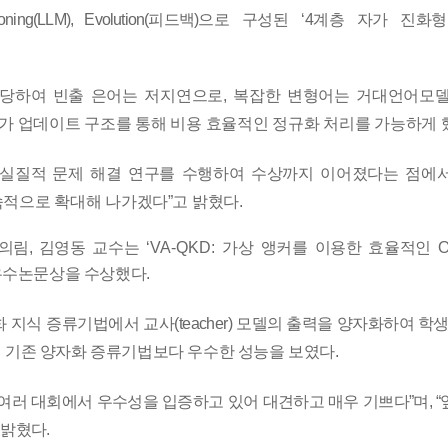
oning(LLM), Evolution(
피드백
)
으로 구성된
‘
4
계층 자가 진화형
할당하여 빈출 은어는 저지연으로
,
복잡한 변형어는 거대언어모
자가 업데이트 구조를 통해 비용 효율적인 정규화 처리를 가능하게 
 실질적 문제
해결 연구를 수행하여 수상까지 이어졌다는 점에
속적으로 확대해 나가겠다
”
고 밝혔다
.
정의림
,
김영동
교수는
‘VA-QKD:
가상 앵커를 이용한 효율적인
O
우수논문상을 수상했다
.
 지식 증류
기법에서 교사
(teacher)
모델의 출력을 양자화하여 학
 기존 양자화 증류기법보다 우수한 성능을 보였다
.
여러 대회에서 우수성을 입증하고 있어 대견하고 매우 기쁘다
”
며
, “
 밝혔다
.