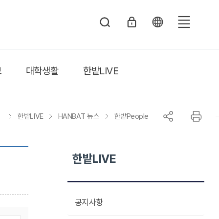
전
체
메
보
대학생활
한밭LIVE
뉴
한밭LIVE
HANBAT 뉴스
한밭People
한밭LIVE
공지사항