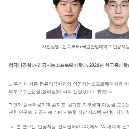
사진설명
: (
왼쪽부터
)
국립한밭대학교 인공지
컴퓨터공학과·인공지능소프트웨어학과, 2026년 한국통신
□ 우리 대학은
컴퓨터공학과와 인공지능소프트웨어
학과 
학부우수논문상
(
장려상
)
에 각각 선정됐다고 밝혔다
.
□
먼저 컴퓨터공학과 김지훈
,
길기훈 학부생과 이상금 교수
관한 연구로
,
인공지능 기반 지능형 상담 시스템 분야에서의 
○
본 연구는 인공지능 컨택센터
(AICC)
에서
MZ
세대의 신