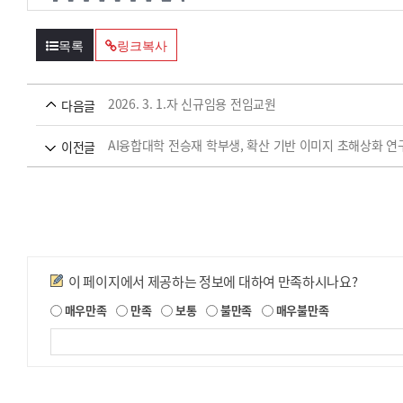
목록
링크복사
2026. 3. 1.자 신규임용 전임교원
다음글
AI융합대학 전승재 학부생, 확산 기반 이미지 초해상화 연구성
이전글
만족도조사
이 페이지에서 제공하는 정보에 대하여 만족하시나요?
제
매우만족
만족
보통
불만족
매우불만족
공
되
는
정
보