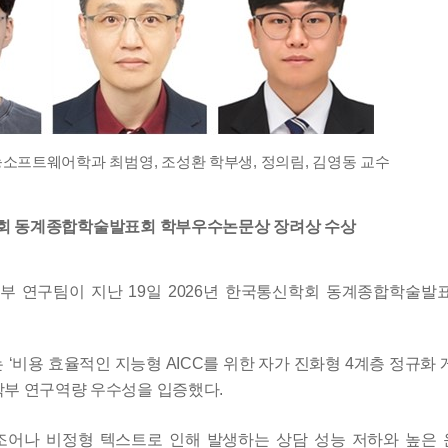
능소프트웨어학과 최범영
,
조성환 학부생
,
정의림
,
김영동 교수
학회 동계종합학술발표회 학부우수논문상 장려상 수상
학부 연구팀이 지난
19
일
2026
년 한국통신학회 동계종합학술발
는
‘
비용
효율적인 지능형
AICC
를 위한 자가 진화형
4
계층 정규화 
학부
연구역량 우수성을 입증했다
.
조어나 비정형 텍스트로 인해 발생하는 상담 성능 저하와 높은