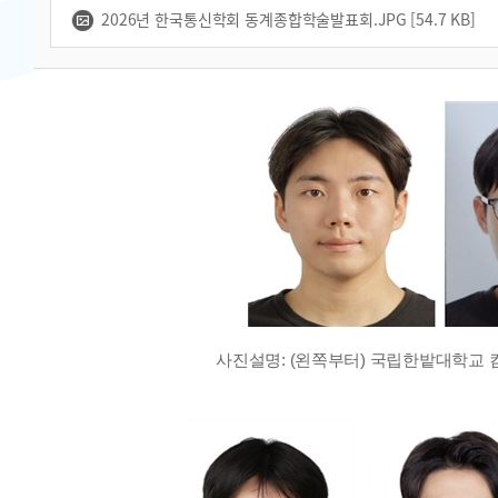
2026년 한국통신학회 동계종합학술발표회.JPG [54.7 KB]
사진설명
: (
왼쪽부터
)
국립한밭대학교 