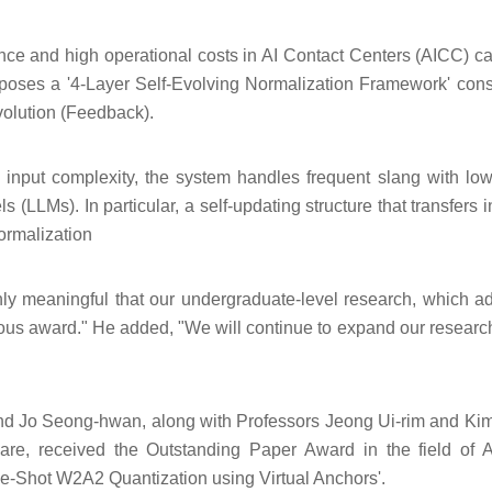
nce and high operational costs in AI Contact Centers (AICC) c
oposes a '4-Layer Self-Evolving Normalization Framework' consi
volution (Feedback).
 input complexity, the system handles frequent slang with low
(LLMs). In particular, a self-updating structure that transfers 
normalization
ly meaningful that our undergraduate-level research, which a
gious award." He added, "We will continue to expand our research
nd Jo Seong-hwan, along with Professors Jeong Ui-rim and Ki
tware, received the Outstanding Paper Award in the field of 
 One-Shot W2A2 Quantization using Virtual Anchors'.