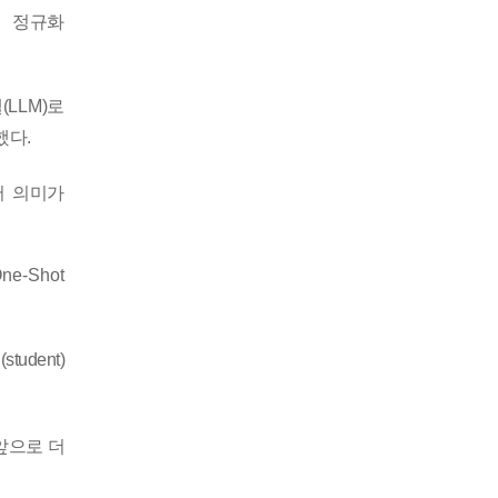
 정규화
델
(LLM)
로
했다
.
서 의미가
ne-Shot
생
(student)
앞으로
더