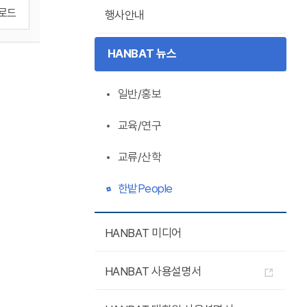
로드
행사안내
HANBAT 뉴스
일반/홍보
교육/연구
교류/산학
한밭People
HANBAT 미디어
HANBAT 사용설명서