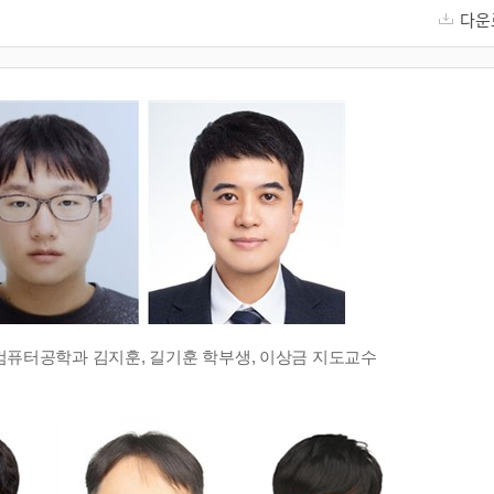
다운
컴퓨터공학과 김지훈
,
길기훈 학부생
,
이상금 지도교수