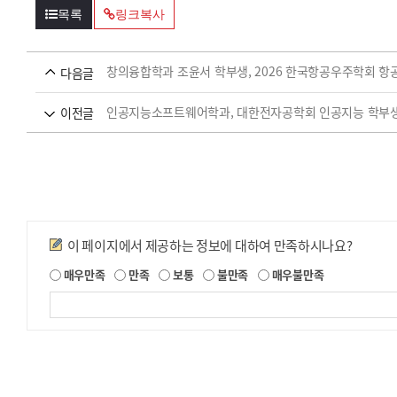
목록
링크복사
창의융합학과 조윤서 학부생, 2026 한국항공우주학회 
다음글
인공지능소프트웨어학과, 대한전자공학회 인공지능 학부생
이전글
만족도조사
이 페이지에서 제공하는 정보에 대하여 만족하시나요?
제
매우만족
만족
보통
불만족
매우불만족
공
되
는
정
보
에
대