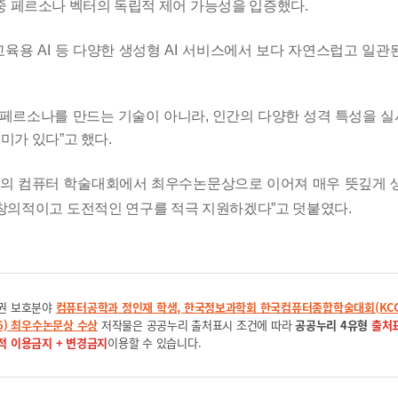
중 페르소나 벡터의
독립적 제어 가능성을 입증했다
.
교육용
AI
등 다양한 생성형
AI
서비스에서 보다 자연스럽고 일관
 페르소나를
만드는 기술이 아니라
,
인간의 다양한 성격 특성을 
의미가 있다
”
고 했다
.
위의 컴퓨터 학술대회에서 최우수논문상으로 이어져 매우 뜻깊게
 창의적이고 도전적인 연구를 적극 지원하겠다
”
고 덧붙였다
.
권 보호분야
컴퓨터공학과 정인재 학생, 한국정보과학회 한국컴퓨터종합학술대회(KC
26) 최우수논문상 수상
저작물은 공공누리 출처표시 조건에 따라
공공누리 4유형
출처표
적 이용금지 + 변경금지
이용할 수 있습니다.