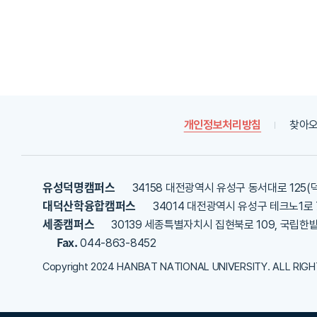
한
평
가
내
용
을
등
록
개인정보처리방침
찾아오
해
주
세
요
유성덕명캠퍼스
34158 대전광역시 유성구 동서대로 125(
대덕산학융합캠퍼스
34014 대전광역시 유성구 테크노1로 
세종캠퍼스
30139 세종특별자치시 집현북로 109, 국립한
Fax.
044-863-8452
Copyright 2024 HANBAT NATIONAL UNIVERSITY. ALL RIG