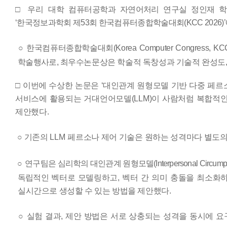
□ 우리 대학
컴퓨터공학과 자연어처리 연구실 정인재
학
‘
한국정보과학회 제
53
회 한국컴퓨터종합학술대회
(KCC 2026)
’
○
한국컴퓨터종합학술대회
(Korea Computer Congress, KC
학술행사로
,
최우수논문상은 학술적 독창성과 기술적 완성도
□
이번에 수상한 논문은
‘
대인관계 원형모델 기반 다중 페르
서비스에 활용되는 거대언어모델
(LLM)
이 사람처럼 복합적인
제안했다
.
○
기존의
LLM
페르소나 제어 기술은 원하는 성격마다 별도의
○
연구팀은 심리학의 대인관계 원형모델
(Interpersonal Circum
독립적인
벡터로 모델링하고
,
벡터 간 의미 충돌을 최소화
실시간으로 생성할 수 있는 방법을 제안했다
.
○
실험 결과
,
제안 방법은 서로 상충되는 성격을 동시에 요