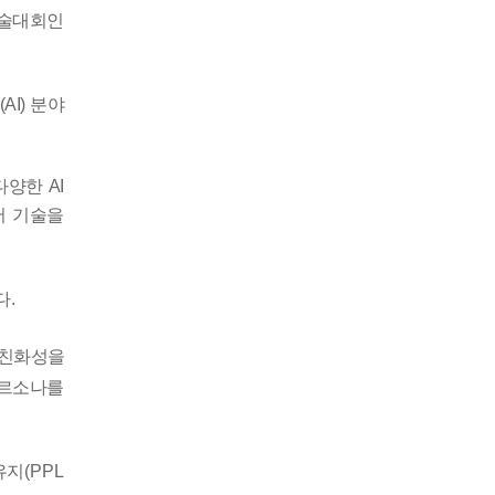
학술대회인
능
(AI)
분야
다양한
AI
어 기술을
다
.
 친화성을
페르소나를
유지
(PPL