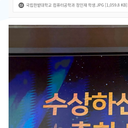
국립한밭대학교 컴퓨터공학과 정인재 학생.JPG [1,059.8 KB]