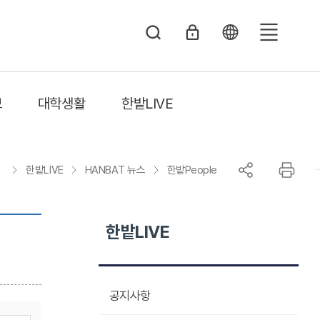
전
체
메
보
대학생활
한밭LIVE
뉴
한밭LIVE
HANBAT 뉴스
한밭People
한밭LIVE
공지사항