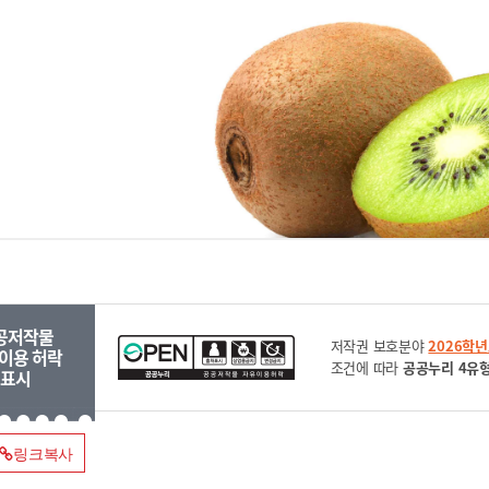
공저작물
저작권 보호분야
2026학
이용 허락
조건에 따라
공공누리 4유
표시
링크복사