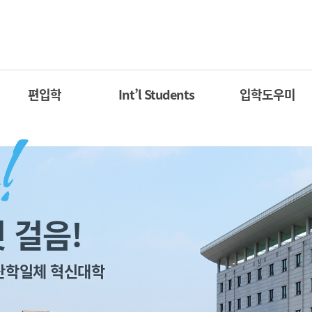
편입학
Int’l Students
입학도우미
 걸음!
산학일체 혁신대학