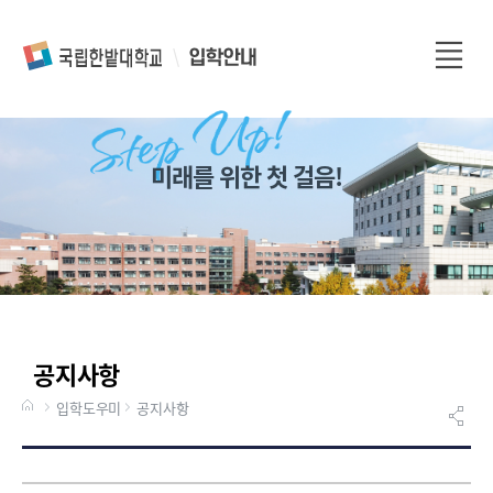
전
체
메
뉴
미래를 위한 첫 걸음!
공지사항
입학도우미
공지사항