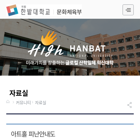
전
체
메
뉴
자료실
커뮤니티
자료실
아트홀 피난안내도