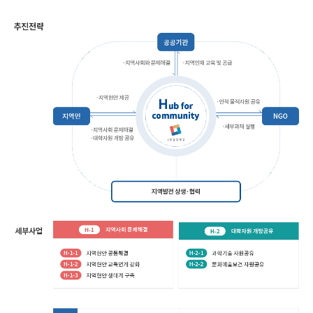
사
회
역
량
강
화
추
진
전
략
:
지
역
사
회
상
생
거
점