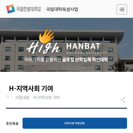
전
체
메
뉴
H-지역사회 기여
추
진
사업내용
H-지역사회 기여
목
표
:
지
역