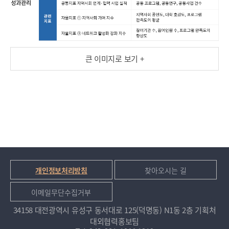
화
대
학
자
큰 이미지로 보기 +
원
활
용
+
대
학
문
화
지
역
개인정보처리방침
찾아오시는 길
확
이메일무단수집거부
산
지
34158 대전광역시 유성구 동서대로 125(덕명동) N1동 2층 기획처
역
대외협력홍보팀