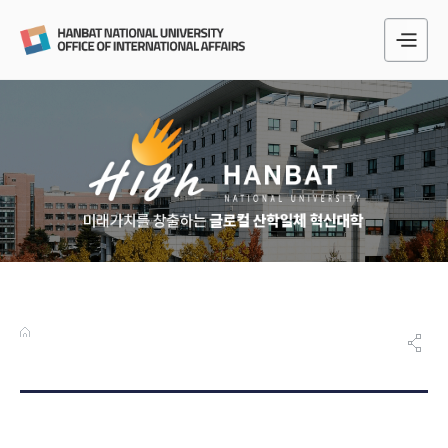
전
체
메
뉴
게시물 검색