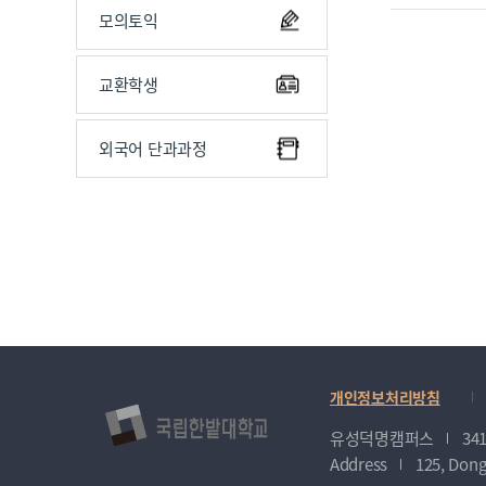
모의토익
교환학생
외국어 단과과정
개인정보처리방침
유성덕명캠퍼스
34
Address
125, Dong