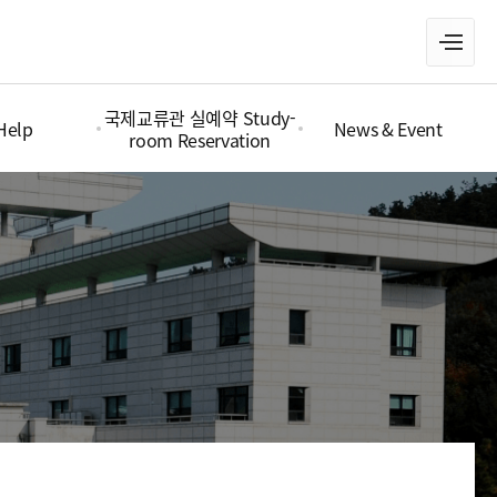
국제교류관 실예약 Study-
Help
News & Event
room Reservation
mmigration
국제교류관 실예약 Study-roo
Notice
m Reservation
Accommodation
Announcement
ransportation
OIA News
nsurance
Documents (자료실)
cholarship
Gallery
ampus Life