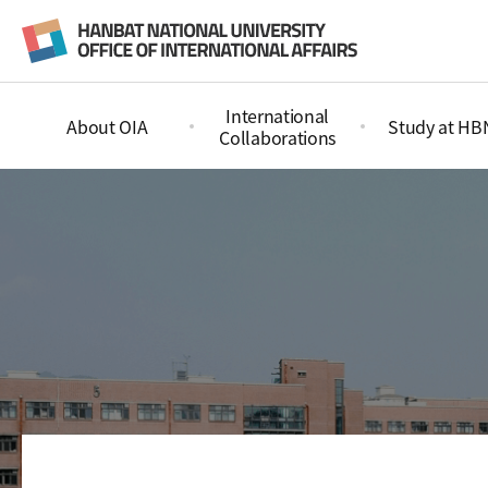
International
About OIA
Study at H
Collaborations
VP Message
Partners
Admissio
Overview
해외파견 프로그램
VISA Info
Organization Structur
해외연수체험기
Activities
e
My Story
xss-location.& Map
Consulti
In and Around Daejeo
Program
n
What we are (By xss-m
etaverse)