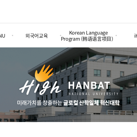
Korean Language
BNU
외국어교육
i
Program (韩语语言项目）
n
과정안내 및 (수강)신청
Admission（入学指南）
I
(D2-2)
대회안내
VISA Info(D4) (签证信息)
Course（教育课程）
T
I
ng
S
C