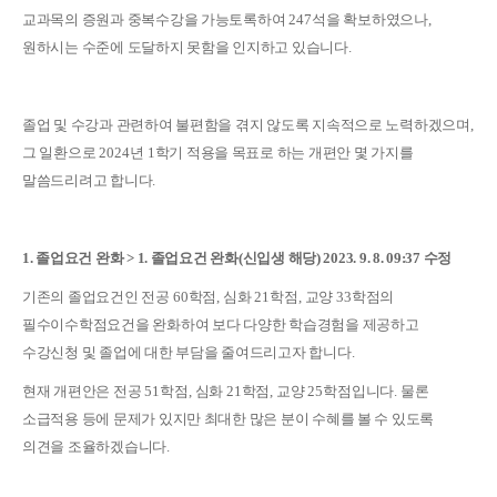
교과목의 증원과 중복수강을 가능토록하여
247
석을 확보하였으나
,
원하시는 수준에 도달하지 못함을 인지하고 있습니다
.
졸업 및 수강과 관련하여 불편함을 겪지 않도록 지속적으로 노력하겠으며
,
그 일환으로
2024
년
1
학기 적용을 목표로 하는 개편안 몇 가지를
말씀드리려고 합니다
.
1. 졸업요건 완화 > 1. 졸업요건 완화(신입생 해당) 2023. 9. 8. 09:37 수정
기존의 졸업요건인 전공
60
학점
,
심화
21
학점
,
교양
33
학점의
필수이수학점요건을 완화하여 보다 다양한 학습경험을 제공하고
수강신청 및 졸업에 대한 부담을 줄여드리고자 합니다
.
현재 개편안은 전공
51
학점
,
심화
21
학점
,
교양
25
학점입니다
.
물론
소급적용 등에 문제가 있지만 최대한 많은 분이 수혜를 볼 수 있도록
의견을 조율하겠습니다
.