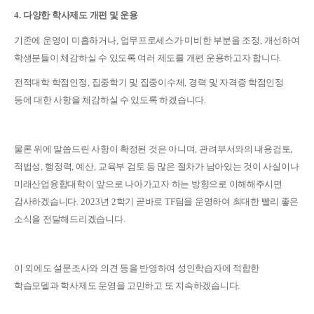
4.
다양한 학사제도 개편 및 운용
기존에 운영이 미흡하거나
,
업무프로세스가 미비한 부분을 조정
,
개선하여
학생분들이 체감하실 수 있도록 여러 제도를 개편 운용하고자 합니다
.
전적대학 학점인정
,
집중학기 및 집중이수제
,
경력 및 자격증 학점인정
등에 대한 사항을 체감하실 수 있도록 하겠습니다
.
물론 위에 말씀드린 사항이 확정된 것은 아니며
,
관려부서와의 내용검토
,
적법성
,
행정력
,
예산
,
교육부 검토 등 많은 절차가 남아있는 것이 사실이나
미래산업융합대학이 앞으로 나아가고자 하는 방향으로 이해해주시면
감사하겠습니다
. 2023
년
2
학기 곧바로
TF
팀을 운영하여 최대한 빨리 좋은
소식을 전달해드리겠습니다
.
이 외에도 설문조사와 의견 등을 반영하여 성인학습자에 적합한
학습모델과 학사제도 운영을 고민하고 또 지속하겠습니다
.