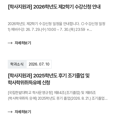
더
[학사지원과] 2026학년도 제2학기 수강신청 안내
보
기
2026학년도 제2학기 수강신청 일정을 안내합니다. ○ 수강신청 일정
1) 예비수강: 26. 7. 29.(수) 10:00 ~ 7. 30.(목) 23:59 ※
예비수강기간에 수강사이트에 접속하여 수강학년 확인 2) 수강신청:
26. 8. 3.(월) ~ 8. 7.(금) ※학년별 수강일정은 실제학년이 아닌,
자세히보기
‘수강학년’에 따름(붙임 안내문 참조) 날짜 8/3(월) 8/4(화) 8/5(수)
...
학과소식
2026. 07. 10
[학사지원과] 2025학년도 후기 조기졸업 및
학사학위취득유예 신청
[국립한밭대학교 학사운영규정] 제84조(조기졸업) 및 제85조
(학사학위취득 유예) 2025학년도 후기 졸업(2026. 8. 21.) 조기졸업
및 학사학위취득유예 신청을 진행하오니, 신청을 희망하는 학생은
다음과 같이 신청하시기 바랍니다. 1. 신청기간: 2026. 7. 13.(월) ~
자세히보기
2026. 7. 20.(월)2. 신청대상 ① 조기졸업: 6학기(건축학과 8학기,