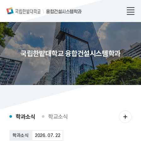
융합건설시스템학과
국립한밭대학교 융합건설시스템학과
학
학과소식
학교소식
과
소
학과소식
2026. 07. 22
식