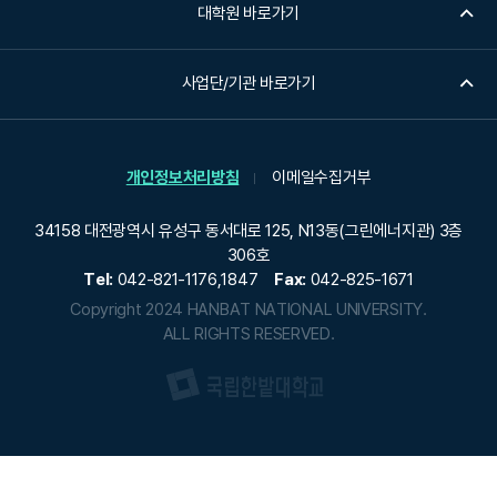
업
빌
l
대학원 바로가기
기
딩
i
회
을
g
사업단/기관 바로가기
확
개
e
대
발
n
)
했
t
습
A
개인정보처리방침
이메일수집거부
니
I
다
D
34158 대전광역시 유성구 동서대로 125, N13동(그린에너지관) 3층
.
i
306호
2
g
Tel:
042-821-1176,1847
Fax:
042-825-1671
0
i
Copyright 2024 HANBAT NATIONAL UNIVERSITY.
0
t
ALL RIGHTS RESERVED.
0
a
년
l
대
T
2
e
0
c
1
h