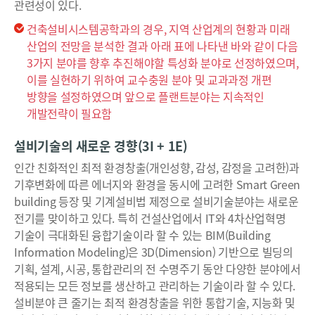
관련성이 있다.
:
0
하
3
년
수
건축설비시스템공학과의 경우, 지역 산업계의 현황과 미래
5
대
도
산업의 전망을 분석한 결과 아래 표에 나타낸 바와 같이 다음
%
정
등
3가지 분야를 향후 추진해야할 특성화 분야로 선정하였으며,
설
,
보
이를 실현하기 위하여 교수충원 분야 및 교과과정 개편
비
자
화
방향을 설정하였으며 앞으로 플랜트분야는 지속적인
공
학
원
사
개발전략이 필요함
새
소
회
로
운
비
의
설비기술의 새로운 경향(3I + 1E)
기
:
개
술
인간 친화적인 최적 환경창출(개인성향, 감성, 감정을 고려한)과
(
3
막
기후변화에 따른 에너지와 환경을 동시에 고려한 Smart Green
기
0
과
계
building 등장 및 기계설비법 제정으로 설비기술분야는 새로운
설
%
함
전기를 맞이하고 있다. 특히 건설산업에서 IT와 4차산업혁명
비
새
께
법
기술이 극대화된 융합기술이라 할 수 있는 BIM(Building
제
로
선
Information Modeling)은 3D(Dimension) 기반으로 빌딩의
정
운
진
)
기획, 설계, 시공, 통합관리의 전 수명주기 동안 다양한 분야에서
실
국
통
적용되는 모든 정보를 생산하고 관리하는 기술이라 할 수 있다.
무
은
합
설비분야 큰 줄기는 최적 환경창출을 위한 통합기술, 지능화 및
기
I
(