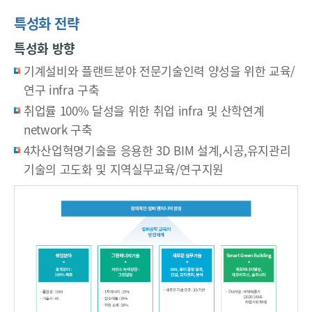
향
니
n
예
어
c
특성화 전략
측
해
양
e
냈
특성화 방향
성
o
다
기계설비와 플랜트분야 전문기술인력 양성을 위한 교육/
기
1
f
반
9
S
연구 infra 구축
구
7
m
취업률 100% 달성을 위한 취업 infra 및 산학연계
축
0
a
network 구축
취
년
r
4차산업혁명기술을 응용한 3D BIM 설계,시공,유지관리
업
대
t
기술의 고도화 및 지역실무교육/연구지원
분
국
G
야
제
r
-
환
e
설
경
e
계
은
n
분
에
&
야
너
B
:
지
u
1
위
i