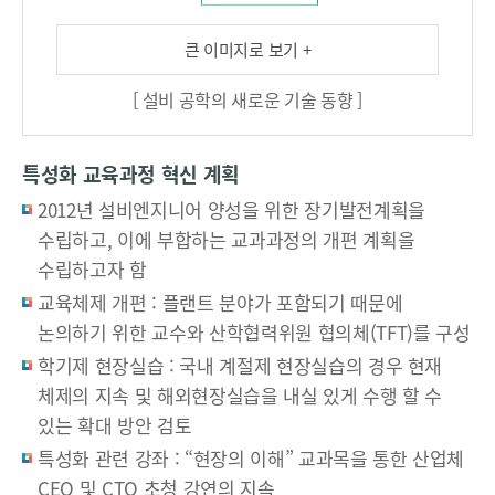
로
면
A
에
서
+
큰 이미지로 보기 +
너
선
T
[ 설비 공학의 새로운 기술 동향 ]
지
진
C
빌
국
+
딩
은
P
특성화 교육과정 혁신 계획
,
그
a
2012년 설비엔지니어 양성을 위한 장기발전계획을
제
린
s
로
빌
s
수립하고, 이에 부합하는 교과과정의 개편 계획을
하
딩
i
수립하고자 함
우
기
v
교육체제 개편 : 플랜트 분야가 포함되기 때문에
스
술
e
논의하기 위한 교수와 산학협력위원 협의체(TFT)를 구성
솔
을
B
학기제 현장실습 : 국내 계절제 현장실습의 경우 현재
라
개
u
체제의 지속 및 해외현장실습을 내실 있게 수행 할 수
시
발
i
티
하
l
있는 확대 방안 검토
,
고
d
특성화 관련 강좌 : “현장의 이해” 교과목을 통한 산업체
국
,
i
CEO 및 CTO 초청 강연의 지속