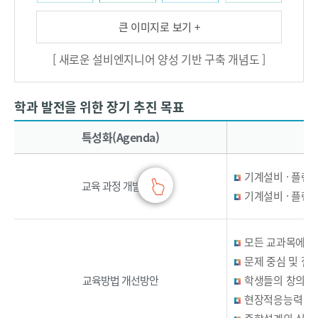
0
기
l
0
를
d
큰 이미지로 보기 +
%
맞
i
[ 새로운 설비엔지니어 양성 기반 구축 개념도 ]
목
이
n
표
하
g
,
면
s
학과 발전을 위한 장기 추진 목표
졸
서
(
학과 발전을 위한 장기 추진 목표 - 특성화(Agenda), 주요내용으로 구성된 표입니다.
업
선
그
특성화(Agenda)
생
진
린
:
국
에
기계설비 · 플랜
1
은
너
교육 과정 개발방안
기계설비 · 플랜
5
선
지
0
진
,
0
국
제
모든 교과목에 통
,
기
로
문제 중심 및 질
기
술
에
교육방법 개선방안
학생들의 창의적
술
에
너
사
너
지
현장적응능력 배
:
지
빌