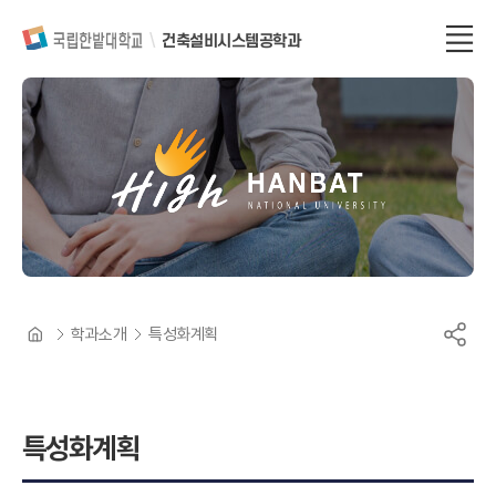
건축설비시스템공학과
온
창
C
난
의
o
화
학과소개
특성화계획
가
적
n
사
인
v
막
화
설
e
에
비
r
미
특성화계획
치
엔
g
는
지
e
영