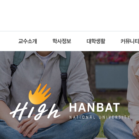
교수소개
학사정보
대학생활
커뮤니
 소개
교수
학사일정
상담신청
공지사항
 연혁
직원
교과과정
학부활동
자료실