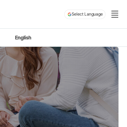
Select Language
티
English
About us