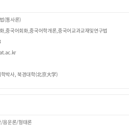
법(통사론)
화,중국어회화,중국어학개론,중국어교과교재및연구법
3
t.ac.kr
학박사, 북경대학(北京大学)
학/음운론/형태론