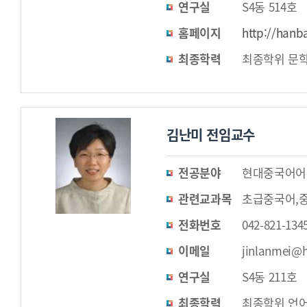
연구실
S4동 514호
홈페이지
http://hanb
최종학력
최종학위 문학
김난미 전임교수
전공분야
현대중국어어
관련교과목
초급중국어,
전화번호
042-821-134
이메일
jinlanmei@h
연구실
S4동 211호
최종학력
최종학위 언어