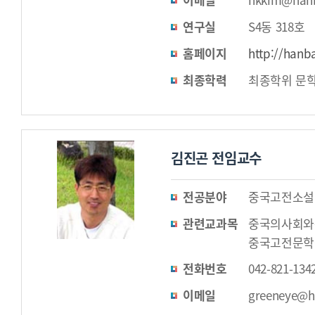
연구실
S4동 318호
홈페이지
http://hanb
최종학력
최종학위 문
김진곤 전임교수
전공분야
중국고전소설
관련교과목
중국의사회와
중국고전문학
전화번호
042-821-134
이메일
greeneye@h