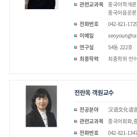
관련교과목
중국어학개론
중국어음운론
전화번호
042-821-172
이메일
seoyoungha
연구실
S4동 222호
최종학력
최종학위 언어
전란옥 객원교수
전공분야
汉语文化语
관련교과목
중국어회화,
전화번호
042-821-134