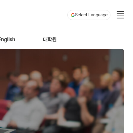
Select Language
English
대학원
roduction
중국어과
c Information
ofessors