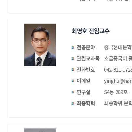
최영호 전임교수
전공분야
중국현대문학
관련교과목
초급중국어,
전화번호
042-821-172
이메일
yinghu@han
연구실
S4동 209호
최종학력
최종학위 문학