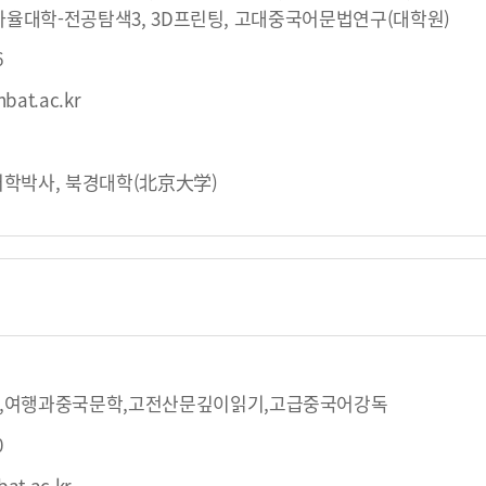
 융합자율대학-전공탐색3, 3D프린팅, 고대중국어문법연구(대학원)
6
bat.ac.kr
학박사, 북경대학(北京大学)
,여행과중국문학,고전산문깊이읽기,고급중국어강독
0
at.ac.kr