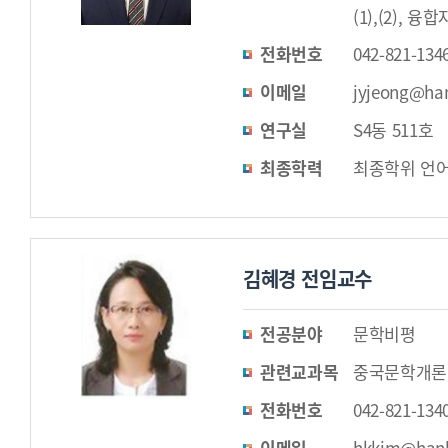
(1),(2),
전화번호
042-821-134
이메일
jyjeong@han
연구실
S4동 511호
최종학력
최종학위 언어
김혜경 전임교수
전공분야
문학비평
관련교과목
중국문학개론
전화번호
042-821-134
이메일
hkkim@hanb