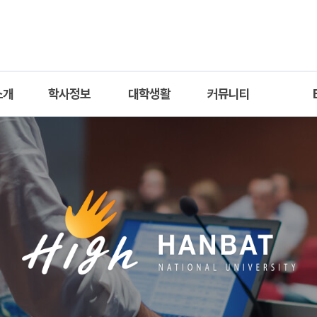
소개
학사정보
대학생활
커뮤니티
진
교과과정
동아리
공지사항
Int
수
교직과정
학생회
자료실
Academi
교과목안내
학과갤러리
Pr
졸업요건
유학안내
구성원 담당업무
질문게시판