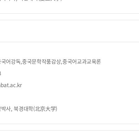
중국어강독,중국문학작품감상,중국어교과교육론
8
bat.ac.kr
박사, 북경대학(北京大学)