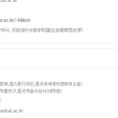
at.ac.kr/~hkkim
학박사, 국립대만사범대학(国立台湾师范大学)
문화,캡스톤디자인,중국과세계의영화와소설/
작품연구,중국학술사상사(대학원)
2
anbat.ac.kr