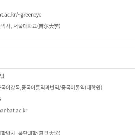
at.ac.kr/~greeneye
박사, 서울대학교(首尔大学)
법
중국어강독,중국어통역과번역/중국어통역(대학원)
5
anbat.ac.kr
학박사, 복단대학(复旦大学)