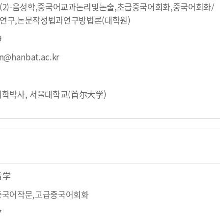
(2)-음성학,중국어교과논리및논술,초급중국어회화,중국어회화/
연구,논문작성법과연구방법론(대학원)
9
n@hanbat.ac.kr
학박사, 서울대학교(首尔大学)
言学
중국어작문,고급중국어회화
7