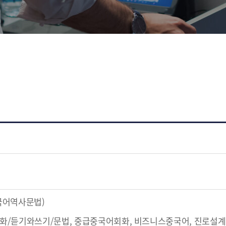
진로개발로드맵
취업정보
국어역사문법)
/듣기와쓰기/문법, 중급중국어회화, 비즈니스중국어, 진로설계