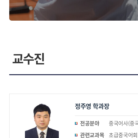
찾아오시는길
교수진
정주영 학과장
전공분야
중국어사(중
관련교과목
초급중국어회화