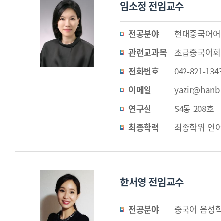
임소정 전임교수
전공분야
현대중국어어
관련교과목
초급중국어회
전화번호
042-821-134
이메일
yazir@hanba
연구실
S4동 208호
최종학력
최종학위 언어
한서영 전임교수
전공분야
중국어 음성