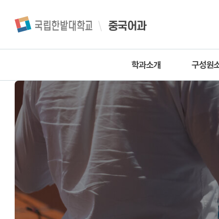
중국어과
학과소개
구성원
인사말
교수
학과소개
명예교
학과연혁
조교
학과소식
학과 특성화 발전계획