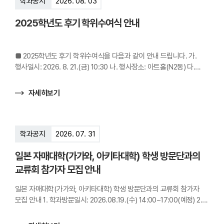
학과공지
2026. 08. 03
2025학년도 후기 학위수여식 안내
■ 2025학년도 후기 학위수여식을 다음과 같이 안내 드립니다. 가.
행사일시: 2026. 8. 21.(금) 10:30 나. 행사장소: 아트홀(N2동) 다.
참석대상: 학위취득자 전원 라. 학위증 수령 및 학위복 대여: 일본어과
사무실 옆 강의실 (S4동 327호) 마. 안내 및 협조사항 1) 학위증 및
자세히보기
학위복 대여 - 수령시간: 당일 09:10~11:30 - 반납시간: 당일
12:00까지 2) 졸업증명서 발급기간: 2026. 8. 21.(금) 10:00~ (본교
증명발급실 또는 인터넷 증명 발급 서비스) 3) 학위증은 가능한
학위수여식 당일에 수령해주시고, 부득이한 경우 6개월 이내에 찾아가
학과공지
2026. 07. 31
주시기 바랍니다. ※ 학위증 재발급 불가
일본 자매대학(가가와, 아키타대학) 학생 방문단과의
교류회 참가자 모집 안내
일본 자매대학(가가와, 아키타대학) 학생 방문단과의 교류회 참가자
모집 안내 1. 학과방문일시: 2026.08.19.(수) 14:00~17:00(예정) 2.
장소: S4동(인문사회관) 202호(예정) 3. 모집인원: 10명 내외 ※ 일본
대학 학생 참가자: 8명(예정) 4. 신청기한: 2026.08.07.(금)까지 5.