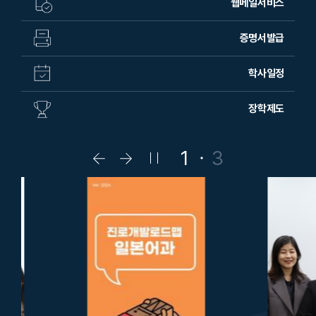
웹메일서비스
증명서발급
학사일정
장학제도
1
3
팝
팝
팝
업
업
업
슬
슬
슬
라
라
라
이
이
이
드
드
드
이
다
정
전
음
지