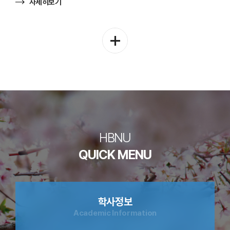
자세히보기
신청방법(온라인): https://forms.gle/zAx9W7x7nQPW4hWH7 6.
교류내용: 한국어 단기연수 과정으로 8월 우리 대학에 방문할
예정입니다. 일본어과 학생들과의 교류 시간을 마련하고자 합니다.
학
일본어과 소개 및 강의실에서 자유로운 주제로 교류 활동할
과
예정입니다. 7. 혜택사항: 비교과 유닛 부여(학과행사: 1Unit 예정) ※
공
행사당 한도 4Unit, 학년당 한도 10Unit
지
더
보
기
HBNU
QUICK MENU
학사정보
Academic Information