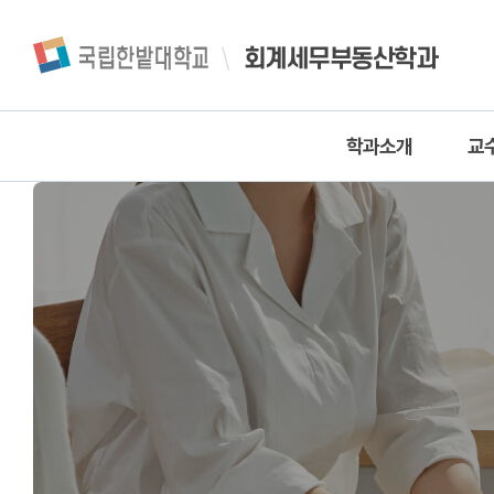
회계세무부동산학과
학과소개
교
인사말
교
학과소개
학과연혁
찾아오시는길