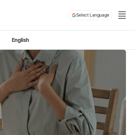
Select Language
English
Introduction
cademic Information
Professors