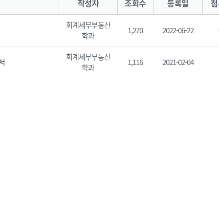
작성자
조회수
등록일
첨
회계세무부동산
1,270
2022-06-22
학과
회계세무부동산
의서
1,116
2021-02-04
학과