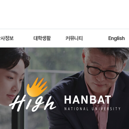
학사정보
대학생활
커뮤니티
English
교육과정
학생회
학사공지
Introductio
과목안내
동아리
학과소식
Academic Inform
수체계도
공모전·채용
Professors
력 및 하위능력
진로개발로드맵
다중전공