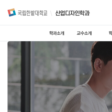
산업디자인학과
학과소개
교수소개
학과소개
교수진
학과연혁
조교
교
특성화계획
이
찾아오시는길
전공능