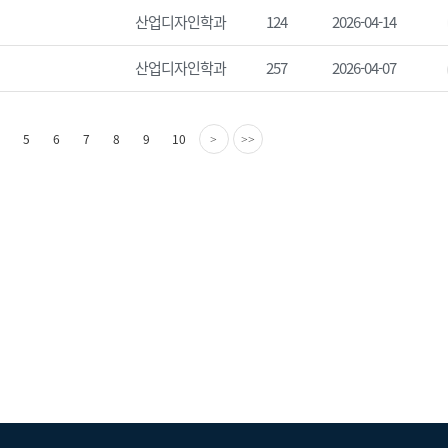
산업디자인학과
124
2026-04-14
산업디자인학과
257
2026-04-07
다
마
5
6
7
8
9
10
>
>>
음
지
페
막
이
페
지
이
지