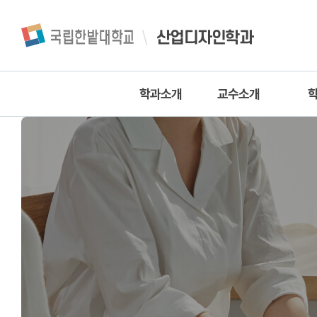
산업디자인학과
학과소개
교수소개
학과소개
교수진
학과연혁
조교
교
특성화계획
이
찾아오시는길
전공능