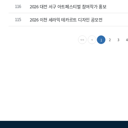
116
2026 대전 서구 아트페스티벌 참여작가 홍보
115
2026 이천 세라믹 테카르트 디자인 공모전
첫
이
2
3
4
1
<<
<
번
전
째
페
페
이
이
지
지