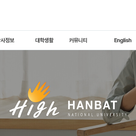
학사정보
대학생활
커뮤니티
English
교육과정
학생회
학사공지
Introductio
과목안내
동아리
학과소식
Academic Inform
수체계도
공모전·채용
Professors
력 및 하위능력
진로개발로드맵
다중전공