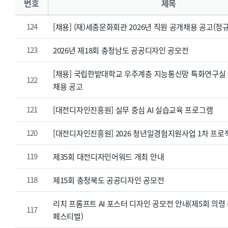
번호
제목
124
[채용] (재)세종문화회관 2026년 직원 공개채용 공고(정
123
2026년 제18회 충청남도 공공디자인 공모전
[채용] 국립한밭대학교 우주계층 지능통신망 특화연구실
122
채용 공고
121
[대전디자인진흥원] 실무 중심 AI 실습교육 프로그램
120
[대전디자인진흥원] 2026 청년일경험지원사업 1차 프로
119
제35회 대전디자인어워드 개최 안내
118
제15회 충청북도 공공디자인 공모전
리치 프롬프트 AI 포스터 디자인 공모전 안내(제5회 의령
117
페스티벌)