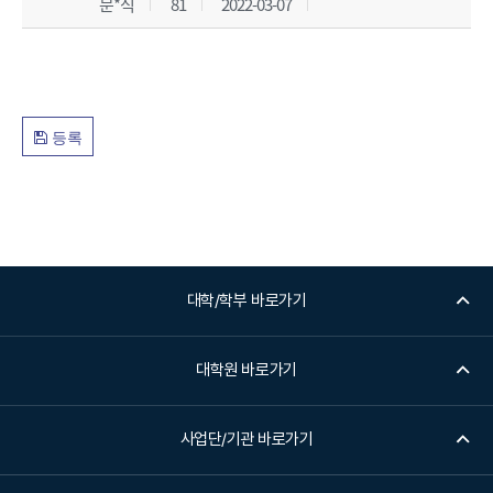
문*식
81
2022-03-07
밀
글
등록
대학/학부 바로가기
대학원 바로가기
사업단/기관 바로가기