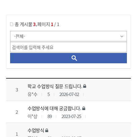
게시물 검색
,
총 게시물
3
페이지
1
/ 1
Q&A 목록 으로 번호, 제목, 작성자, 조회수, 등록 일로 나열 되고 있습니다.
학교 수업방식 질문 드립니다.
비
3
유*수
5
2026-07-02
밀
글
수업방식에 대해 궁금합니다.
비
2
이*상
89
2023-07-25
밀
글
수업방식
비
1