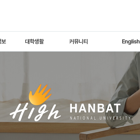
정보
대학생활
커뮤니티
English
과정
학생회
공지사항
Introduct
안내
공학인증(ABEEK)
자유게시판
Academic Info
자료실
Professo
포토갤러리
Q&A
취업소식