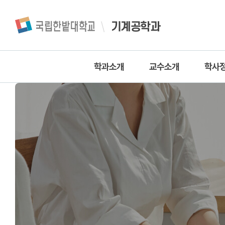
기계공학과
학과소개
교수소개
학사
인사말
교수소개
교과
연혁
교직원소개
교과목
중점사업
학사일정
층별안내