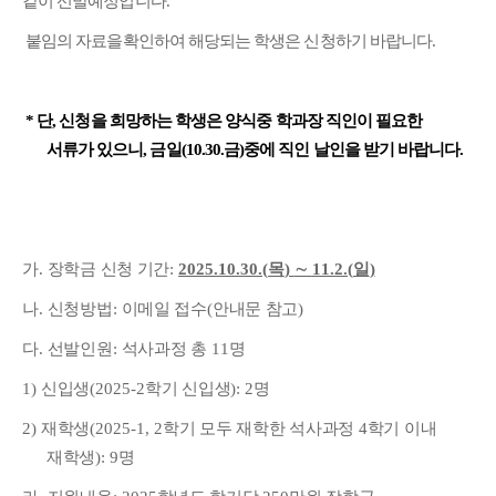
같이 선발예정입니다.
붙임의 자료을확인하여 해당되는 학생은 신청하기 바랍니다.
* 단, 신청을 희망하는 학생은 양식중 학과장 직인이 필요한
서류가 있으니, 금일(10.30.금)중에 직인 날인을 받기 바랍니다.
가
.
장학금 신청 기간
:
2025.10.30.(
목
)
∼
11.2.(
일
)
나
.
신청방법
:
이메일 접수
(
안내문 참고
)
다
.
선발인원
:
석사과정 총
11
명
1)
신입생
(2025-2
학기 신입생
): 2
명
2)
재학생
(2025-1, 2
학기 모두 재학한 석사과정
4
학기 이내
재학생
): 9
명