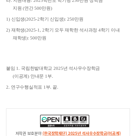
라
.
지원내용
: 2025
학년도 학기당
250
만원 장학금
지원
(
연간
500
만원
)
1)
신입생
(2025-2
학기 신입생
): 250
만원
2)
재학생
(2025-1, 2
학기 모두 재학한 석사과정
4
학기 이내
재학생
): 500
만원
붙임
1.
국립한밭대학교
2025
년 석사우수장학금
(
이공계
)
안내문
1
부
.
2.
연구수행실적표
1
부
.
끝
.
저작권 보호분야
(한국장학재단) 2025년 석사우수장학금(이공계)