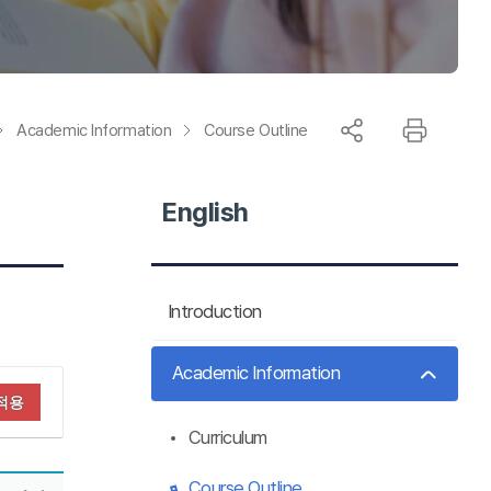
Academic Information
Course Outline
English
Introduction
Academic Information
적용
Curriculum
Course Outline