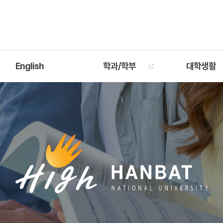
English
학과/학부
대학생활
Introduction
건설환경공학과
공학교육인증
ademic Information
건축공학과
학사일정
Professors
건축학과
장학정보
도시공학과
통학정보
산업디자인학과