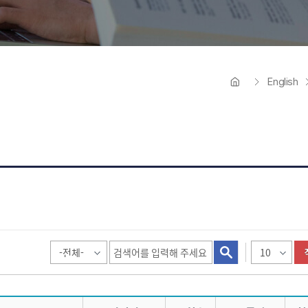
생활디자인학과
시각·영상디자인학과
융합건설시스템학과
English
통합물관리학과(계약학과)