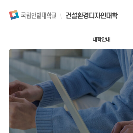
건설환경디자인대학
대학안내
인사말
대학소개
Ac
연혁
행정조직
찾아오시는길