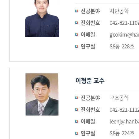
전공분야
지반공학
전화번호
042-821-110
이메일
geokim@han
연구실
S8동 228호
이형준 교수
전공분야
구조공학
전화번호
042-821-111
이메일
leehj@hanba
연구실
S8동 224호