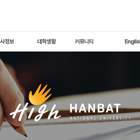
사정보
대학생활
커뮤니티
Englis
교과과정
학생회
공지사항
Introduc
과목안내
동아리
자료실
Academic Inf
증(ABEEK)
학과갤러리
Profess
학전문프로그램
정보알림/취업소식
학전문프로그램
Q&A