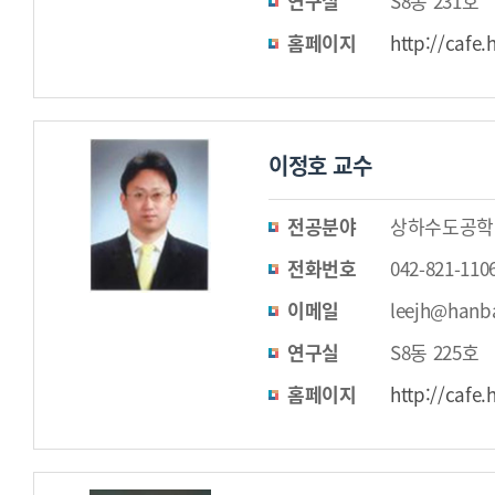
연구실
S8동 231호
홈페이지
http://cafe.
이정호 교수
전공분야
상하수도공학
전화번호
042-821-110
이메일
leejh@hanba
연구실
S8동 225호
홈페이지
http://cafe.