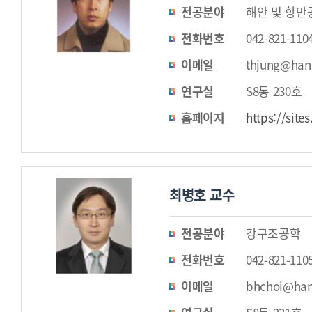
전공분야
해안 및 항만
전화번호
042-821-110
이메일
thjung@hanb
연구실
S8동 230호
홈페이지
https://site
최병호 교수
전공분야
강구조공학
전화번호
042-821-110
이메일
bhchoi@han