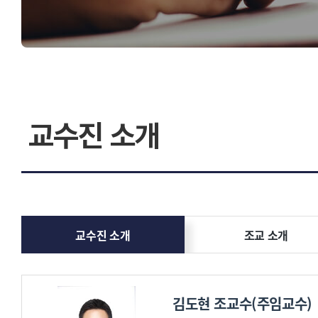
졸업 후 진로
환경
찾아오시는길
전공능력
교수진 소개
교수진 소개
조교 소개
김도현 조교수(주임교수)