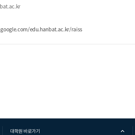
at.ac.kr
s.google.com/edu.hanbat.ac.kr/raiss
대학원 바로가기