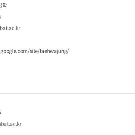
공학
4
at.ac.kr
s.google.com/site/taehwajung/
5
bat.ac.kr