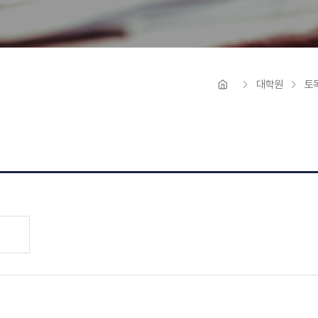
ICT융합
 및 하위능력
대학원
토