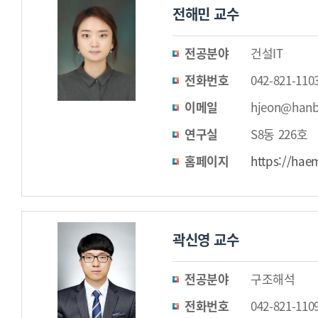
전해민 교수
전공분야
건설IT
전화번호
042-821-110
이메일
hjeon@hanb
연구실
S8동 226호
홈페이지
https://hae
곽신영 교수
전공분야
구조해석
전화번호
042-821-110