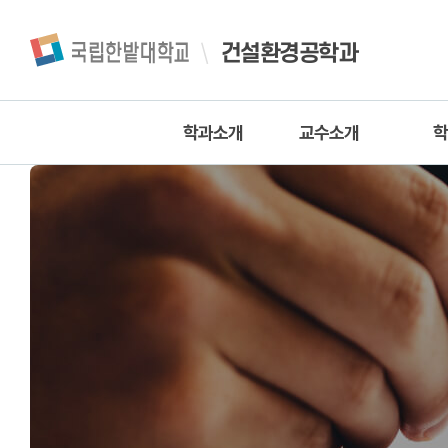
건설환경공학과
학과소개
교수소개
학
인사말
교수진
학과소개
조교
교
학과연혁
공학교육인
교육목적 및 목표
토목공
연구활동
환경공