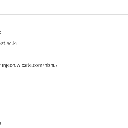
3
at.ac.kr
minjeon.wixsite.com/hbnu/
9