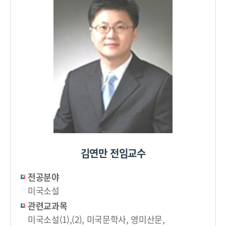
김연만 전임교수
전공분야
미국소설
관련교과목
미국소설(1),(2), 미국문학사, 영미산문,