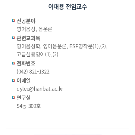
이대용 전임교수
전공분야
영어음성, 음운론
관련교과목
영어음성학, 영어음운론, ESP영작문(1),(2),
고급실용영어(1),(2)
전화번호
(042) 821-1322
이메일
dylee@hanbat.ac.kr
연구실
S4동 309호