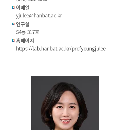
이메일
yjulee@hanbat.ac.kr
연구실
S4동 317호
홈페이지
https://lab.hanbat.ac.kr/profyoungjulee