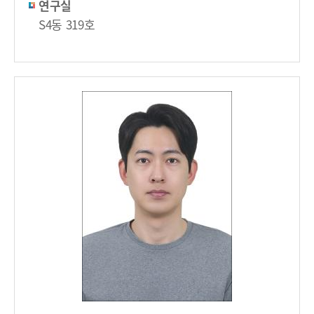
연구실
S4동 319호