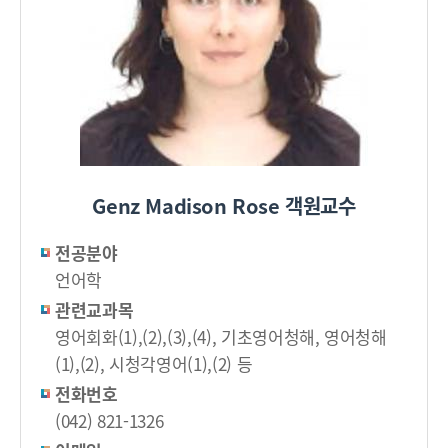
Genz Madison Rose 객원교수
전공분야
언어학
관련교과목
영어회화(1),(2),(3),(4), 기초영어청해, 영어청해
(1),(2), 시청각영어(1),(2) 등
전화번호
(042) 821-1326