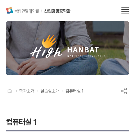
산업경영공학과
학과소개
실습실소개
컴퓨터실 1
컴퓨터실 1