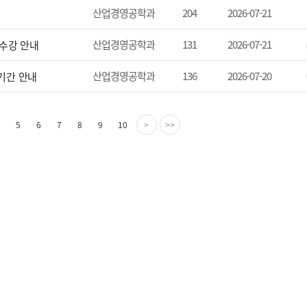
산업경영공학과
204
2026-07-21
산업경영공학과
131
2026-07-21
 수강 안내
산업경영공학과
136
2026-07-20
출기간 안내
다
마
5
6
7
8
9
10
>
>>
음
지
페
막
이
페
지
이
지