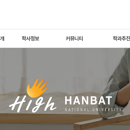
소개
학사정보
커뮤니티
학과추
교육과정
공지사항
중소기업 
교과목안내
자료실
스마트제조고급
학사일정
진로개발로드맵
대학원교육과정
학과유튜브(Youtube)
산업대학원교육과정