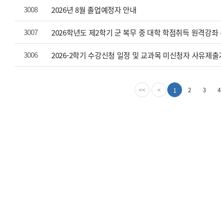
3008
2026년 8월 졸업예정자 안내
3007
2026학년도 제2학기 군 복무 중 대학 학점취득 원격강좌
3006
2026-2학기 수강신청 일정 및 교과목 미신청자 사유제
첫
이
2
3
4
1
<<
<
번
전
째
페
페
이
이
지
지