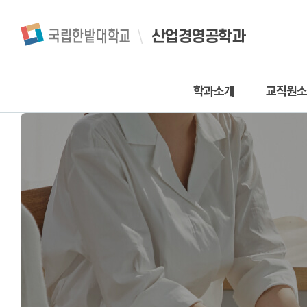
산업경영공학과
학과소개
교직원
학과소개
교수진
학과연혁
교직원
실습실소개
학생자율동아리
학과위치안내