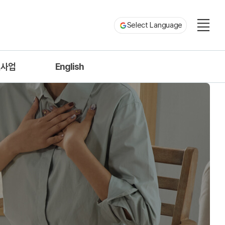
Select Language
진사업
English
계약학과
About IME
인력양성사업
People
Academics