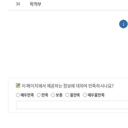
34
학적부
1
만족도조사
이 페이지에서 제공하는 정보에 대하여 만족하시나요?
제
매우만족
만족
보통
불만족
매우불만족
공
되
는
정
보