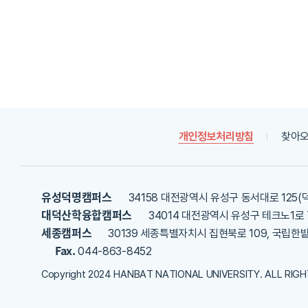
에
대
한
평
가
내
용
을
등
록
개인정보처리방침
찾아오
해
주
세
요
유성덕명캠퍼스
34158 대전광역시 유성구 동서대로 125(
대덕산학융합캠퍼스
34014 대전광역시 유성구 테크노1로 
세종캠퍼스
30139 세종특별자치시 집현북로 109, 국립한
Fax.
044-863-8452
Copyright 2024 HANBAT NATIONAL UNIVERSITY. ALL RIG