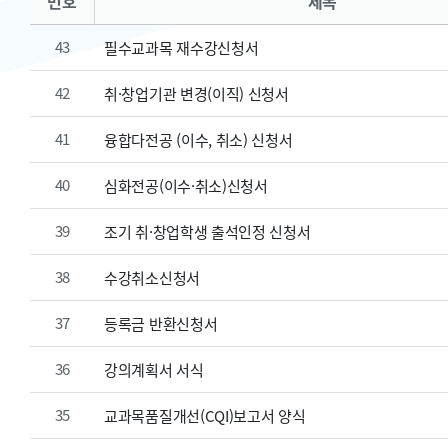
번호
제목
43
필수교과목 재수강신청서
42
취·창업기관 변경(이직) 신청서
41
융합다전공 (이수, 취소) 신청서
40
심화전공(이수·취소)신청서
39
조기 취·창업학생 출석인정 신청서
38
수강취소신청서
37
등록금 반환신청서
36
강의계획서 서식
35
교과목품질개선(CQI)보고서 양식