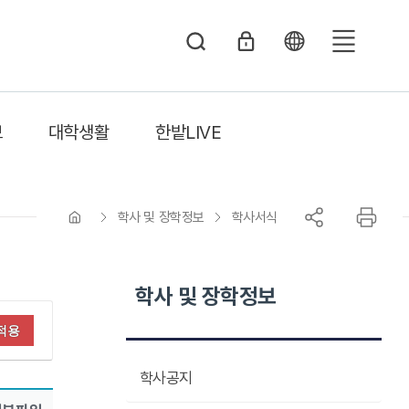
전
체
메
보
대학생활
한밭LIVE
뉴
학사 및 장학정보
학사서식
학사 및 장학정보
적용
학사공지