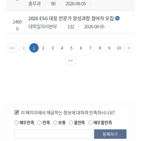
총무과
80
2026-08-05
2026 ESG 대응 전문가 양성과정 참여자 모집
1469
대학일자리본부
132
2026-08-05
9
이
다
2
3
4
5
6
7
8
9
10
1
<<
<
>
전
음
페
페
>>
이
이
지
지
만족도조사
이 페이지에서 제공하는 정보에 대하여 만족하시나요?
제
매우만족
만족
보통
불만족
매우불만족
공
되
는