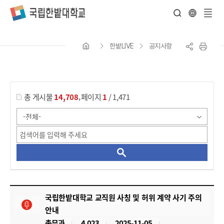
전
체
한밭LIVE
공지사항
메
뉴
게시물 검색
,
총 게시물
14,708
페이지
1
/ 1,471
한밭LIVE_공지사항 목록 으로 번호, 제목, 작성자, 조회수, 등록 일, 첨부파일로 나열 되고 있습니다.
국립한밭대학교 교직원 사칭 및 허위 계약 사기 주의
안내
총무과
4,023
2025-11-05