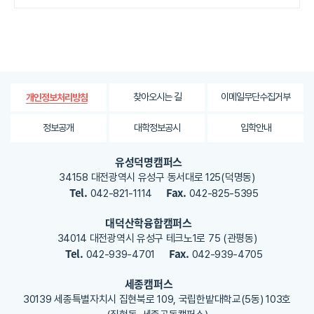
정
보
에
대
한
평
가
찾아오시는 길
이메일무단수집거부
개인정보처리방침
내
용
정보공개
대학정보공시
입학안내
을
등
유성덕명캠퍼스
록
34158 대전광역시 유성구 동서대로 125(덕명동)
해
Tel.
Fax.
042-821-1114
042-825-5395
주
세
대덕산학융합캠퍼스
요
34014 대전광역시 유성구 테크노1로 75 (관평동)
Tel.
Fax.
042-939-4701
042-939-4705
세종캠퍼스
30139 세종특별자치시 집현북로 109, 국립한밭대학교(5동) 103호