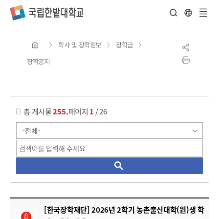
전
체
학사 및 장학정보
장학금
메
뉴
장학공지
게시물 검색
,
총 게시물
255
페이지
1
/ 26
장학공지 목록 으로 번호, 제목, 작성자, 조회수, 등록 일, 첨부파일로 나열 되고 있습니다.
[한국장학재단] 2026년 2학기 농촌출신대학(원)생 학