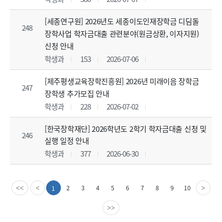
[세종연구원] 2026년도 세종이도인재장학금 디딤돌
248
장학사업 학자금대출 관련분야(원금상환, 이자지원)
신청 안내
학생과
153
2026-07-06
[제주평생교육장학진흥원] 2026년 미래이음 장학금
247
장학생 추가모집 안내
학생과
228
2026-07-02
[한국장학재단] 2026학년도 2학기 학자금대출 신청 및
246
실행 일정 안내
학생과
377
2026-06-30
이
다
2
3
4
5
6
7
8
9
10
1
<<
<
>
전
음
페
페
>>
이
이