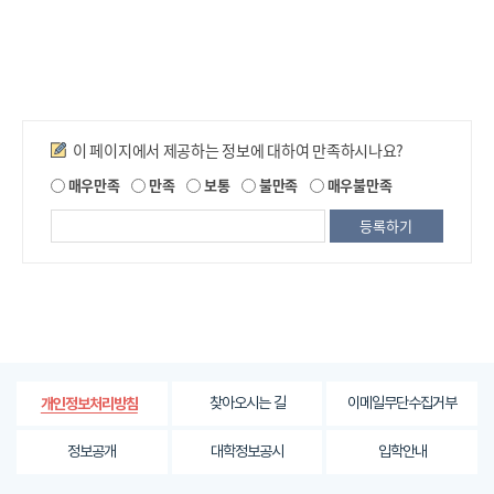
지
지
만족도조사
이 페이지에서 제공하는 정보에 대하여 만족하시나요?
제
매우만족
만족
보통
불만족
매우불만족
공
되
는
정
보
에
대
한
평
가
찾아오시는 길
이메일무단수집거부
개인정보처리방침
내
용
정보공개
대학정보공시
입학안내
을
등