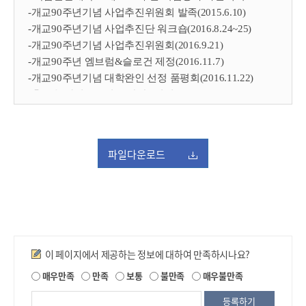
-개교90주년기념 사업추진위원회 발족(2015.6.10)
-개교90주년기념 사업추진단 워크숍(2016.8.24~25)
-개교90주년기념 사업추진위원회(2016.9.21)
-개교90주년 엠브럼&슬로건 제정(2016.11.7)
-개교90주년기념 대학완인 선정 품평회(2016.11.22)
-홍보용 사진공모전 수상작 “설경”
-개교90주년기념 합창단 창단&연습시작(2017.3.9~)
-개교90주년 홍보용 O2린 라벨 증정식(2017.3.13)
-홍성의료원 자매결연 및 옛터 기념비 제작(2017.3.16)
파일다운로드
-개교90주년기념 대학와인 시음행사(2017.3.22)
-홍보용 사진공모전 수상작 “월요일의 푸른 한밭”
-개교90주년을 여는 스프링 콘서트(2017.3.24)
-전 교직원 참여하는 ‘한밭미래인재양성 장학금’
기부사업 추진(2017.3.30~)
-개교90주년기념 역사사진전(2017.4.11 ~ 5.8)
만족도조사
이 페이지에서 제공하는 정보에 대하여 만족하시나요?
-개교90주년기념 학과별 홈커밍데이(2017.4.13.~)
제
매우만족
만족
보통
불만족
매우불만족
-일본 오사카산업대학 방문(2017.4.24.)
공
-일본 후쿠이현청 방문(2017.4.25)
되