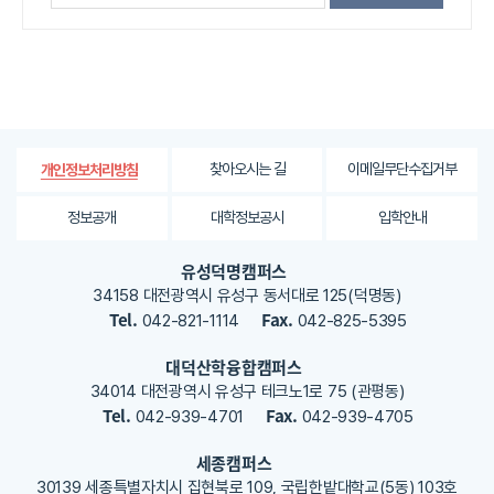
-일본 후쿠이 국립대학 방문(2017.4.25.)
는
-일본 후쿠이 현지 언론 보도(2017.4.26.)
정
-학회연합회 임원 & 학회장단 옛터 방문(2017.4.30.)
보
에
-개교90주년기념 사업추진위원회(2017.5.10.)
대
-개교90주년 축하 붐~업!!
한
-개교90주년기념 캐릭터 ‘한밭프렌즈’
평
-홍보용 사진공모전 수상작 “한밭대 벚꽃길”
가
찾아오시는 길
이메일무단수집거부
개인정보처리방침
-개교90주년기념 학술대회(2017.5.12.~)
내
용
-개교90주년기념 대동제(2017.5.15.~17.)
정보공개
대학정보공시
입학안내
을
-개교90주년기념 대전시향 비타민클래식(2017.5.18.)
등
-설동 최원구 화백 작품 기증(2017.5.19.)
유성덕명캠퍼스
록
-개교90주년기념 총동문회 정기총회(2017.5.19.)
34158 대전광역시 유성구 동서대로 125(덕명동)
해
Tel.
Fax.
042-821-1114
042-825-5395
-개교90주년 기념식(2017.5.19.)
주
세
-개교90주년 축하동영상(금성백조주택 정성욱 회장)
대덕산학융합캠퍼스
요
-개교90주년 축하동영상(루이지애나대학 닉브루노 총장)
34014 대전광역시 유성구 테크노1로 75 (관평동)
-개교90주년 축하동영상(이종환 명예교수)
Tel.
Fax.
042-939-4701
042-939-4705
-개교90주년 축하동영상(중국유학생 부 진화씨)
-개교90주년 축하동영상(MITT 폴 홀든 총장)
세종캠퍼스
-개교90주년 기념식 참가 외국대학 총장단
30139 세종특별자치시 집현북로 109, 국립한밭대학교(5동) 103호