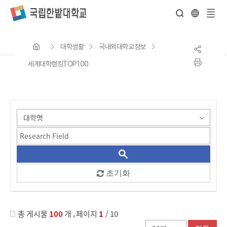
전
체
대학생활
국내외대학교정보
메
뉴
세계대학랭킹TOP100
게시물 검색
초기화
,
총 게시물
100
개
페이지
1
/ 10