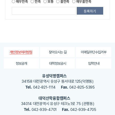
제
매우만족
만족
보통
불만족
매우불만족
공
되
는
정
보
에
대
한
평
가
찾아오시는 길
이메일무단수집거부
개인정보처리방침
내
용
정보공개
대학정보공시
입학안내
을
등
유성덕명캠퍼스
록
34158 대전광역시 유성구 동서대로 125(덕명동)
해
Tel.
Fax.
042-821-1114
042-825-5395
주
세
대덕산학융합캠퍼스
요
34014 대전광역시 유성구 테크노1로 75 (관평동)
Tel.
Fax.
042-939-4701
042-939-4705