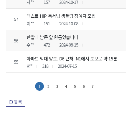
차**
157
2024-10-17
텍스트 HIP 독서법 샘플링 참여자 모집
57
이**
151
2024-10-08
한밭대 남문 앞 원룸있습니다
56
주**
472
2024-08-15
아파트 임대 양도. D6 근처. N1에서 도보로 약 15분
55
K**
318
2024-07-15
2
3
4
5
6
7
1
등록