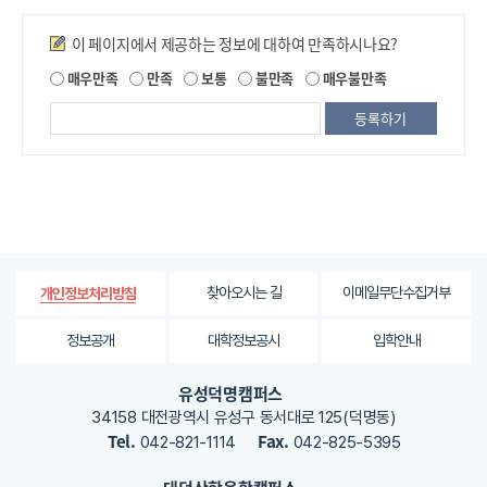
만족도조사
이 페이지에서 제공하는 정보에 대하여 만족하시나요?
제
매우만족
만족
보통
불만족
매우불만족
공
되
는
정
보
에
대
한
평
가
찾아오시는 길
이메일무단수집거부
개인정보처리방침
내
용
정보공개
대학정보공시
입학안내
을
등
유성덕명캠퍼스
록
34158 대전광역시 유성구 동서대로 125(덕명동)
해
Tel.
Fax.
042-821-1114
042-825-5395
주
세