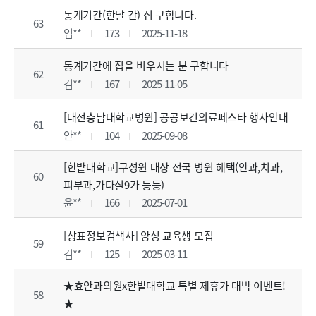
동계기간(한달 간) 집 구합니다.
63
임**
173
2025-11-18
동계기간에 집을 비우시는 분 구합니다
62
김**
167
2025-11-05
[대전충남대학교병원] 공공보건의료페스타 행사안내
61
안**
104
2025-09-08
[한밭대학교]구성원 대상 전국 병원 혜택(안과,치과,
60
피부과,가다실9가 등등)
윤**
166
2025-07-01
[상표정보검색사] 양성 교육생 모집
59
김**
125
2025-03-11
★효안과의원x한밭대학교 특별 제휴가 대박 이벤트!
58
★