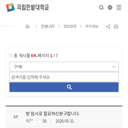
전
체
한밭LIVE
정보광장
주거정보
메
뉴
게시물 검색
,
총 게시물
64
페이지
1
/ 7
주거정보 목록으로 번호, 제목, 작성자, 조회수, 등록일, 첨부파일로 나열 되고 있습니다.
방 임시로 필요하신분구합니다.
64
이**
58
2026-05-31