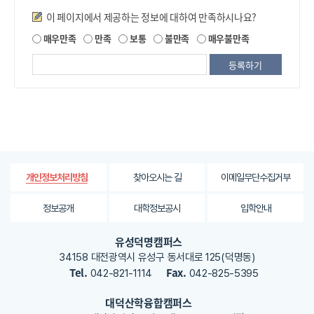
만족도조사
이 페이지에서 제공하는 정보에 대하여 만족하시나요?
제
매우만족
만족
보통
불만족
매우불만족
공
되
는
정
보
에
대
한
평
가
찾아오시는 길
이메일무단수집거부
개인정보처리방침
내
용
정보공개
대학정보공시
입학안내
을
등
유성덕명캠퍼스
록
34158 대전광역시 유성구 동서대로 125(덕명동)
해
Tel.
Fax.
042-821-1114
042-825-5395
주
세
대덕산학융합캠퍼스
요