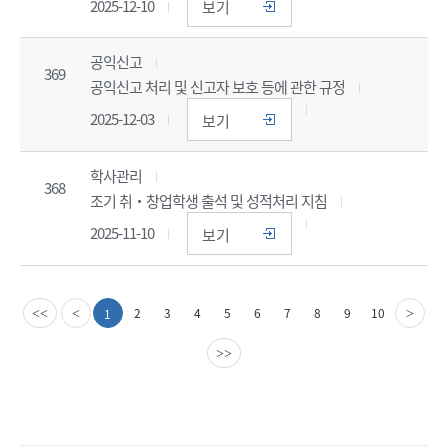
2025-12-10
보기
공익신고
369
공익신고 처리 및 신고자 보호 등에 관한 규정
2025-12-03
보기
학사관리
368
조기 취‧창업학생 출석 및 성적처리 지침
2025-11-10
보기
이
다
2
3
4
5
6
7
8
9
10
1
<<
<
>
전
음
페
페
>>
이
이
지
지