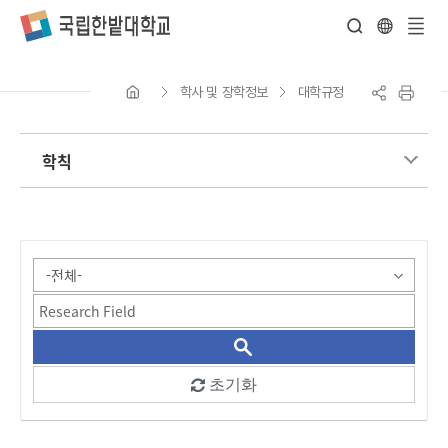
전
체
학사 및 장학정보
대학규정
메
뉴
학칙
게시물 검색
초기화