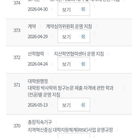
374
2026-04-30
보기
계약
계약심의위원회 운영 지침
373
2026-04-29
보기
산학협력
지산학연협력센터 운영 지침
372
2026-04-24
보기
대학원행정
371
대학원 박사학위 청구논문 제출 자격에 관한 학과
(전공)별 운영 지침
2026-05-13
보기
총장직속기구
370
지역혁신중심 대학지원체계(RISE)사업 운영규정