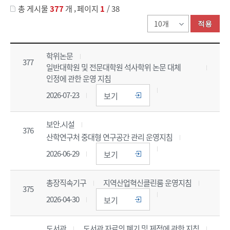
,
총 게시물
377
개
페이지
1
/ 38
적용
번호, 구분, 분류, 규정명, 개정일, 자세히보기 정보를 제공합니다
학위논문
377
일반대학원 및 전문대학원 석사학위 논문 대체
인정에 관한 운영 지침
2026-07-23
보기
보안.시설
376
산학연구처 중대형 연구공간 관리 운영지침
2026-06-29
보기
총장직속기구
지역산업혁신클린룸 운영지침
375
2026-04-30
보기
도서관
도서관 자료의 폐기 및 제적에 관한 지침