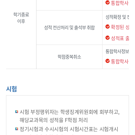
통합학사
(ht
학기종료
성적확정 및 전산
이후
확정된 성적 
성적 전산처리 및 출석부 취합
성적표 출력
통합학사정보시스
학점중복취소
통합학사
(ht
시험
시험 부정행위자는 학생징계위원회에 회부하고,
해당교과목의 성적을 F학점 처리
정기시험과 수시시험의 시험시간표는 시험개시