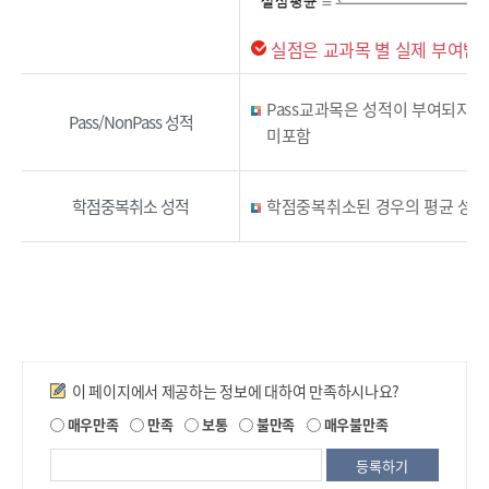
실점은 교과목 별 실제 부여받은 
Pass교과목은 성적이 부여되지 않
Pass/NonPass 성적
미포함
학점중복취소 성적
학점중복취소된 경우의 평균 성적
만족도조사
이 페이지에서 제공하는 정보에 대하여 만족하시나요?
제
매우만족
만족
보통
불만족
매우불만족
공
되
는