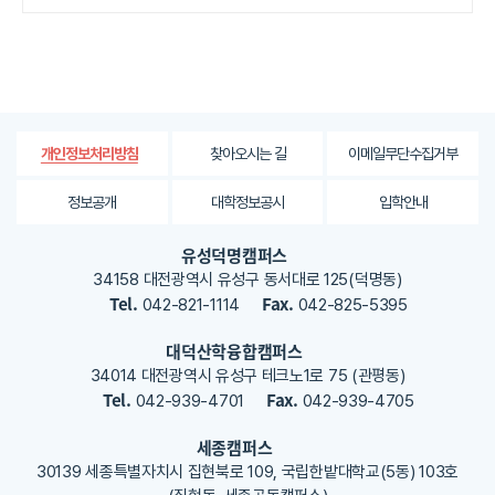
정
보
에
대
한
평
가
찾아오시는 길
이메일무단수집거부
개인정보처리방침
내
용
정보공개
대학정보공시
입학안내
을
등
유성덕명캠퍼스
록
34158 대전광역시 유성구 동서대로 125(덕명동)
해
Tel.
Fax.
042-821-1114
042-825-5395
주
세
대덕산학융합캠퍼스
요
34014 대전광역시 유성구 테크노1로 75 (관평동)
Tel.
Fax.
042-939-4701
042-939-4705
세종캠퍼스
30139 세종특별자치시 집현북로 109, 국립한밭대학교(5동) 103호