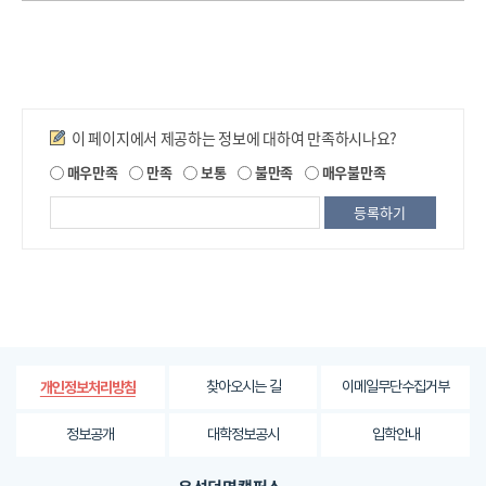
만족도조사
이 페이지에서 제공하는 정보에 대하여 만족하시나요?
제
매우만족
만족
보통
불만족
매우불만족
공
되
는
정
보
에
대
한
평
가
찾아오시는 길
이메일무단수집거부
개인정보처리방침
내
용
정보공개
대학정보공시
입학안내
을
등