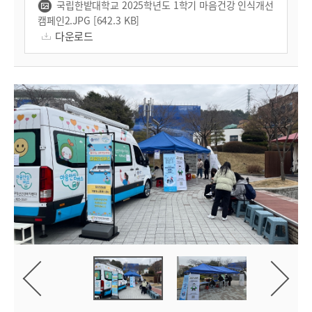
국립한밭대학교 2025학년도 1학기 마음건강 인식개선
캠페인2.JPG [642.3 KB]
다운로드
진
사
음
이
다
전
사