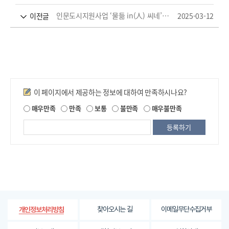
인문도시지원사업 ‘물듦 in(人) 씨네’ 시즌4 운영
2025-03-12
이전글
만족도조사
이 페이지에서 제공하는 정보에 대하여 만족하시나요?
제
매우만족
만족
보통
불만족
매우불만족
공
되
는
정
보
에
대
한
평
가
찾아오시는 길
이메일무단수집거부
개인정보처리방침
내