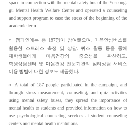
space in connection with the mental safety bus of the Yuseong-
gu Mental Health Welfare Center and operated a counseling
and support program to ease the stress of the beginning of the
academic term.
○
캠페인에는 총
187
명이 참여했으며
,
마음안심버스를
활용한 스트
레스 측정 및 상담
,
퀴즈 활동 등을 통해
재학생들에게 마음건강의
중요성을 확산하고
,
학생상담센터 및 마음건강 전문기관의 심리상담 서비스
이용 방법에 대한 정보도 제공했다
.
○
A total of 187 people participated in the campaign, and
through stress measurement, counseling, and quiz activities
using mental safety buses, they spread the importance of
mental health to students and provided information on how to
use psychological counseling services at student counseling
centers and mental health institutions.