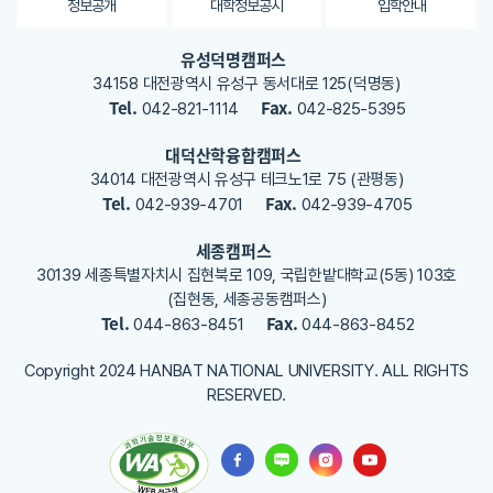
용
정보공개
대학정보공시
입학안내
을
등
유성덕명캠퍼스
록
34158 대전광역시 유성구 동서대로 125(덕명동)
해
Tel.
Fax.
042-821-1114
042-825-5395
주
세
대덕산학융합캠퍼스
요
34014 대전광역시 유성구 테크노1로 75 (관평동)
Tel.
Fax.
042-939-4701
042-939-4705
세종캠퍼스
30139 세종특별자치시 집현북로 109, 국립한밭대학교(5동) 103호
(집현동, 세종공동캠퍼스)
Tel.
Fax.
044-863-8451
044-863-8452
Copyright 2024 HANBAT NATIONAL UNIVERSITY. ALL RIGHTS
RESERVED.